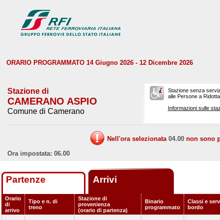
ORARIO PROGRAMMATO 14 Giugno 2026 - 12 Dicembre 2026
Stazione di
Stazione senza serviz
alle Persone a Ridotta 
CAMERANO ASPIO
Informazioni sulle staz
Comune di Camerano
Nell'ora selezionata
04.00
non sono pr
Ora impostata: 06.00
Partenze
Arrivi
Orario
Stazione di
Tipo e n. di
Binario
Classi e serv
di
provenienza
treno
programmato
bordo
arrivo
(orario di partenza)