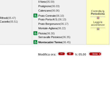
Il Neto
(05.59)
Pratignone
(06.03)
Calenzano
(06.06)
Controlla la
Periodicità
Prato Centrale
(06.10)
Rifredi
(05.47)
Prato Porta Al S.
(06.13)
Castello
(05.51)
Leggi le
Prato Borgonuovo
(06.17)
avvertenze
Montale-Agliana
(06.22)
Pistoia
(06.30)
Serravalle Pistoiese
(06.35)
Montecatini Terme
(06.45)
Modifica ora:
h:
05.00