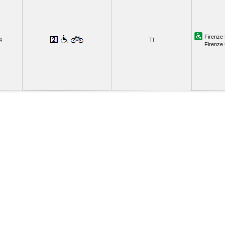
Firenze 
4
TI
Firenze 