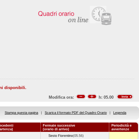
ni disponibili.
Modifica ora:
h:
05.00
Stampa questa pagina
|
Scarica il formato PDF del Quadro Orario
|
Legenda
ecedenti
Fermate successive
Periodicità e
partenza)
(orario di arrivo)
avvertenze
Sesto Fiorentino
(05.56)