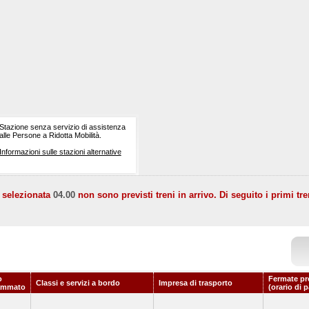
Stazione senza servizio di assistenza
alle Persone a Ridotta Mobilità.
Informazioni sulle stazioni alternative
a selezionata
04.00
non sono previsti treni in arrivo. Di seguito i primi tre
o
Fermate pr
Classi e servizi a bordo
Impresa di trasporto
ammato
(orario di 