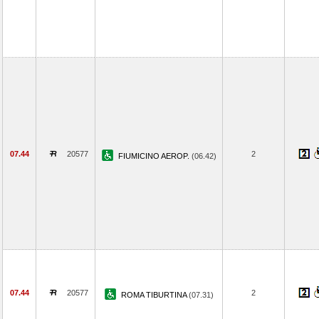
07.44
20577
2
FIUMICINO AEROP.
(06.42)
07.44
20577
2
ROMA TIBURTINA
(07.31)