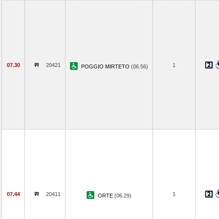
07.30
20421
1
POGGIO MIRTETO
(06.56)
07.44
20411
1
ORTE
(06.29)