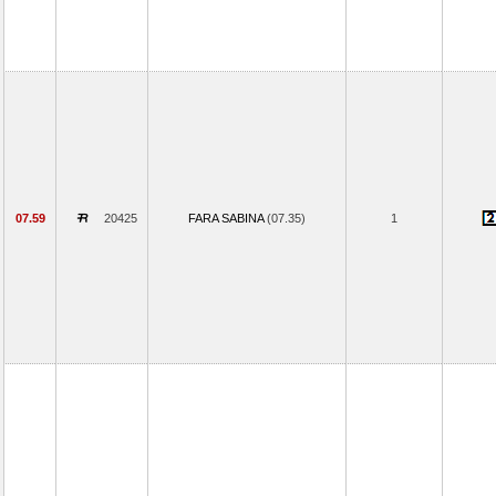
07.59
20425
FARA SABINA
(07.35)
1