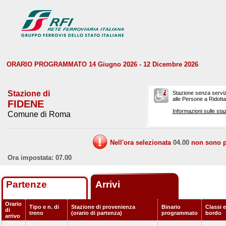
ORARIO PROGRAMMATO 14 Giugno 2026 - 12 Dicembre 2026
Stazione di
Stazione senza serviz
alle Persone a Ridotta 
FIDENE
Informazioni sulle staz
Comune di Roma
Nell'ora selezionata
04.00
non sono pr
Ora impostata: 07.00
Partenze
Arrivi
Orario
Tipo e n. di
Stazione di provenienza
Binario
Classi e
di
treno
(orario di partenza)
programmato
bordo
arrivo