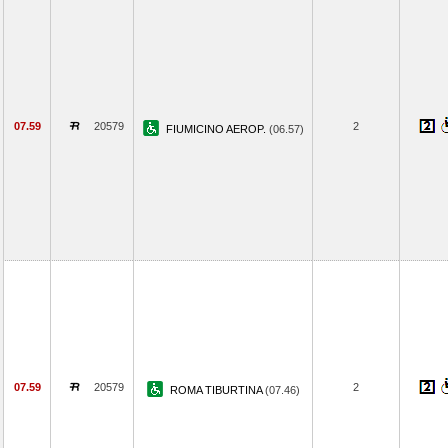
07.59
20579
2
FIUMICINO AEROP.
(06.57)
07.59
20579
2
ROMA TIBURTINA
(07.46)