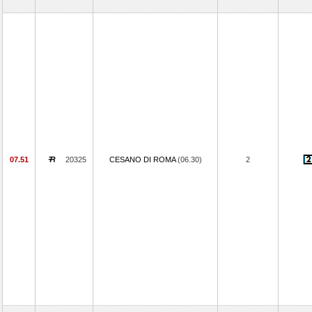
07.51
20325
CESANO DI ROMA
(06.30)
2