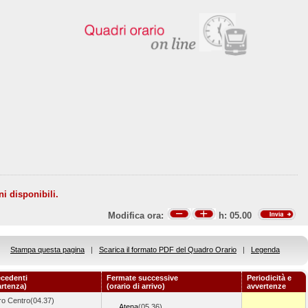
ni disponibili.
Modifica ora:
h:
05.00
Stampa questa pagina
|
Scarica il formato PDF del Quadro Orario
|
Legenda
ecedenti
Fermate successive
Periodicità e
artenza)
(orario di arrivo)
avvertenze
o Centro(04.37)
Atena
(05.36)