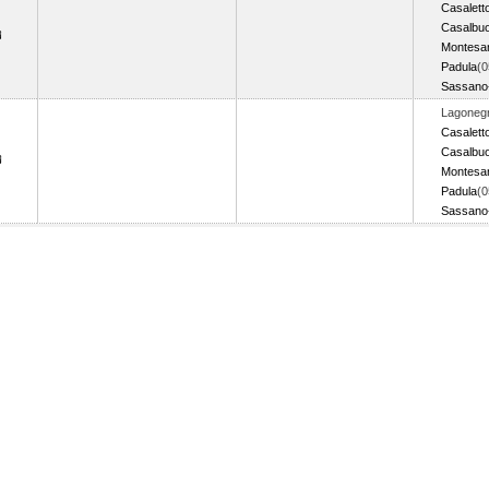
Casalett
Casalbu
Montesa
Padula
(0
Sassano
Lagonegr
Casalett
Casalbu
Montesa
Padula
(0
Sassano