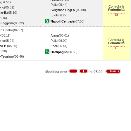
o
(04.51)
Polla
(05.44)
Controlla la
ono
(05.01)
Periodicità
Sicignano Degli A.
(06.08)
no-B.
(05.10)
Eboli
(06.27)
5.16)
Napoli Centrale
(07.50)
-Teggiano
(05.22)
o Centro(04.57)
o
(05.11)
Atena
(06.01)
Controlla la
ono
(05.24)
Polla
(06.09)
Periodicità
no-B.
(05.30)
Eboli
(06.44)
5.38)
Battipaglia
(06.55)
-Teggiano
(05.46)
Modifica ora:
h:
05.00