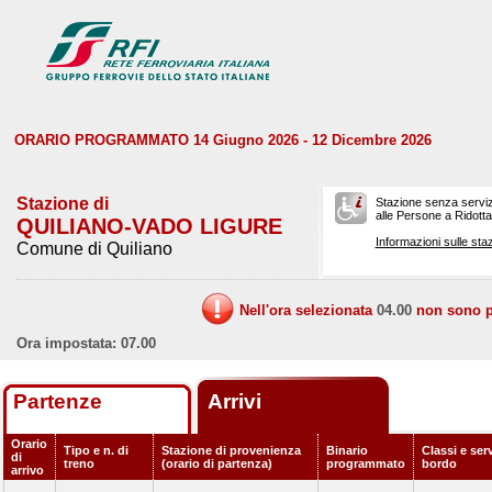
ORARIO PROGRAMMATO 14 Giugno 2026 - 12 Dicembre 2026
Stazione di
Stazione senza serviz
alle Persone a Ridotta 
QUILIANO-VADO LIGURE
Informazioni sulle staz
Comune di Quiliano
Nell'ora selezionata
04.00
non sono pr
Ora impostata: 07.00
Partenze
Arrivi
Orario
Tipo e n. di
Stazione di provenienza
Binario
Classi e serv
di
treno
(orario di partenza)
programmato
bordo
arrivo