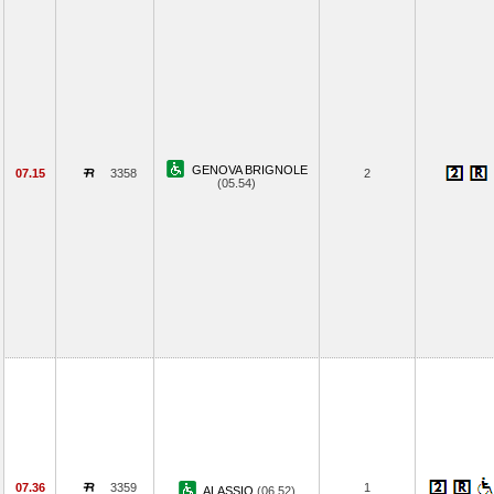
GENOVA BRIGNOLE
07.15
3358
2
(05.54)
07.36
3359
1
ALASSIO
(06.52)