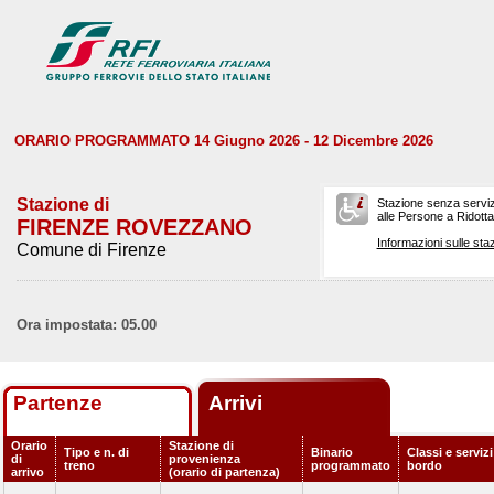
ORARIO PROGRAMMATO 14 Giugno 2026 - 12 Dicembre 2026
Stazione di
Stazione senza serviz
alle Persone a Ridotta 
FIRENZE ROVEZZANO
Informazioni sulle staz
Comune di Firenze
Ora impostata: 05.00
Partenze
Arrivi
Orario
Stazione di
Tipo e n. di
Binario
Classi e servizi
di
provenienza
treno
programmato
bordo
arrivo
(orario di partenza)