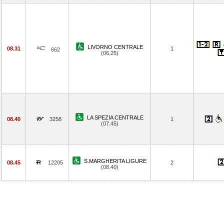
LIVORNO CENTRALE
08.31
1
662
(06.25)
LA SPEZIA CENTRALE
08.40
3258
1
(07.45)
S.MARGHERITA LIGURE
08.45
12205
2
(08.40)