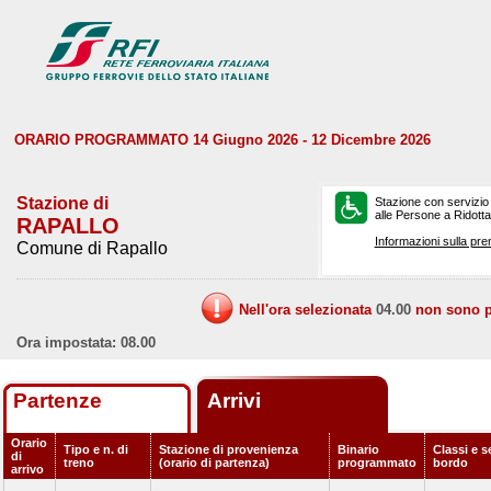
ORARIO PROGRAMMATO 14 Giugno 2026 - 12 Dicembre 2026
Stazione di
Stazione con servizio
alle Persone a Ridotta 
RAPALLO
Informazioni sulla pre
Comune di Rapallo
Nell'ora selezionata
04.00
non sono pr
Ora impostata: 08.00
Partenze
Arrivi
Orario
Tipo e n. di
Stazione di provenienza
Binario
Classi e s
di
treno
(orario di partenza)
programmato
bordo
arrivo