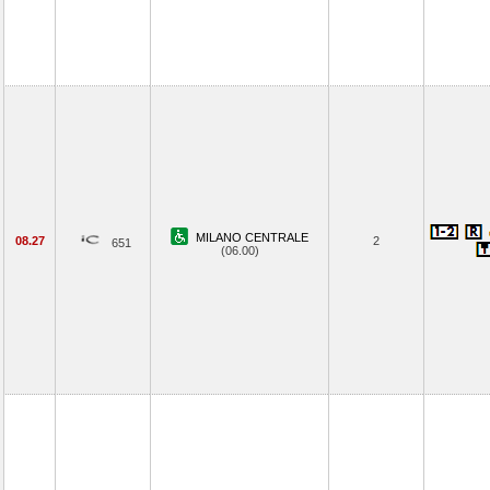
MILANO CENTRALE
08.27
2
651
(06.00)