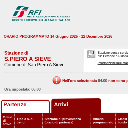
ORARIO PROGRAMMATO 14 Giugno 2026 - 12 Dicembre 2026
Stazione di
Stazione senza serviz
alle Persone a Ridotta 
S.PIERO A SIEVE
Informazioni sulle staz
Comune di San Piero A Sieve
Nell'ora selezionata
04.00
non sono pr
Ora impostata: 06.00
Partenze
Arrivi
Orario
Tipo e n. di
Stazione di provenienza
Binario
Classi 
di
treno
(orario di partenza)
programmato
bordo
arrivo