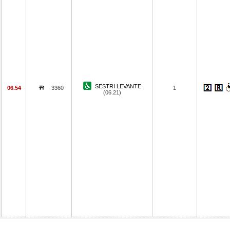
SESTRI LEVANTE
06.54
3360
1
(06.21)