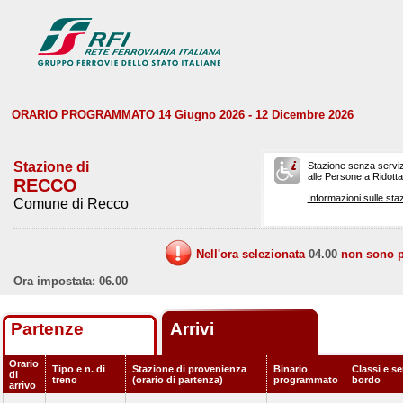
ORARIO PROGRAMMATO 14 Giugno 2026 - 12 Dicembre 2026
Stazione di
Stazione senza serviz
alle Persone a Ridotta 
RECCO
Informazioni sulle staz
Comune di Recco
Nell'ora selezionata
04.00
non sono pr
Ora impostata: 06.00
Partenze
Arrivi
Orario
Tipo e n. di
Stazione di provenienza
Binario
Classi e se
di
treno
(orario di partenza)
programmato
bordo
arrivo