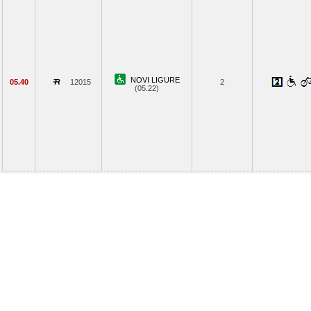
NOVI LIGURE
05.40
12015
2
(05.22)