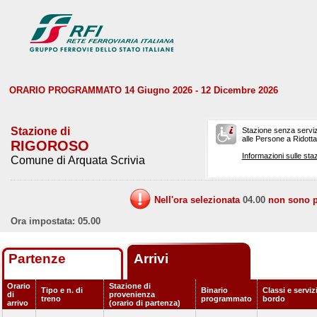
ORARIO PROGRAMMATO 14 Giugno 2026 - 12 Dicembre 2026
Stazione di
Stazione senza serviz
alle Persone a Ridotta 
RIGOROSO
Informazioni sulle staz
Comune di Arquata Scrivia
Nell'ora selezionata
04.00
non sono pr
Ora impostata: 05.00
Partenze
Arrivi
Orario
Stazione di
Tipo e n. di
Binario
Classi e serviz
di
provenienza
treno
programmato
bordo
arrivo
(orario di partenza)