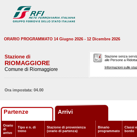
ORARIO PROGRAMMATO 14 Giugno 2026 - 12 Dicembre 2026
Stazione di
Stazione senza serviz
alle Persone a Ridotta 
RIOMAGGIORE
Informazioni sulle staz
Comune di Riomaggiore
Ora impostata: 04.00
Partenze
Arrivi
Orario
Tipo e n. di
Stazione di provenienza
Binario
Classi e
di
treno
(orario di partenza)
programmato
bordo
arrivo