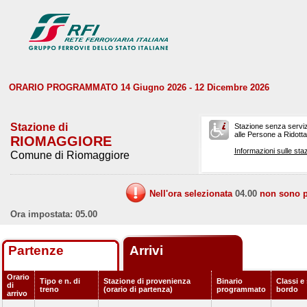
ORARIO PROGRAMMATO 14 Giugno 2026 - 12 Dicembre 2026
Stazione di
Stazione senza serviz
alle Persone a Ridotta 
RIOMAGGIORE
Informazioni sulle staz
Comune di Riomaggiore
Nell'ora selezionata
04.00
non sono pr
Ora impostata: 05.00
Partenze
Arrivi
Orario
Tipo e n. di
Stazione di provenienza
Binario
Classi e 
di
treno
(orario di partenza)
programmato
bordo
arrivo