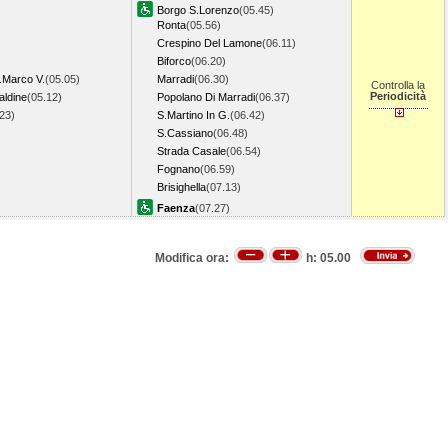
Borgo S.Lorenzo
(05.45)
Ronta
(05.56)
Crespino Del Lamone
(06.11)
Biforco
(06.20)
.Marco V.
(05.05)
Marradi
(06.30)
Controlla la
Periodicità
aldine
(05.12)
Popolano Di Marradi
(06.37)
.23)
S.Martino In G.
(06.42)
S.Cassiano
(06.48)
Strada Casale
(06.54)
Fognano
(06.59)
Brisighella
(07.13)
Faenza
(07.27)
Modifica ora:
h:
05.00