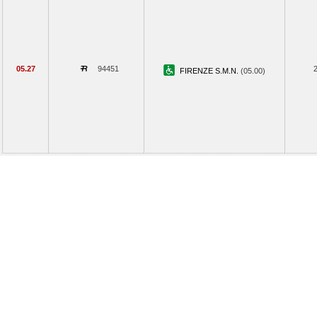
05.27
94451
FIRENZE S.M.N.
(05.00)