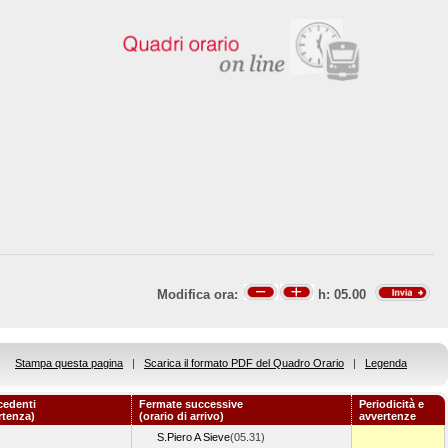
Modifica ora:
h:
05.00
Stampa questa pagina
|
Scarica il formato PDF del Quadro Orario
|
Legenda
cedenti
Fermate successive
Periodicità e
rtenza)
(orario di arrivo)
avvertenze
S.Piero A Sieve
(05.31)