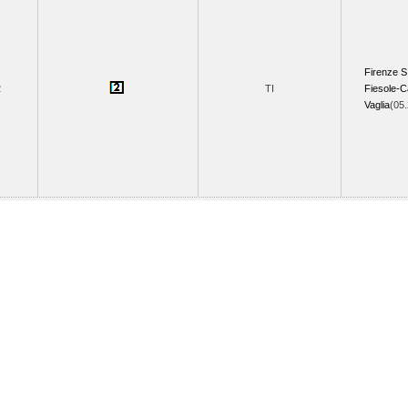
Firenze S
2
TI
Fiesole-C
Vaglia
(05