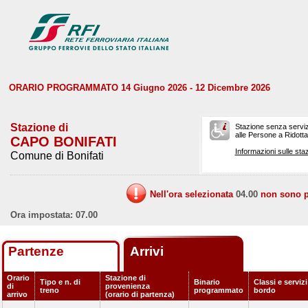
ORARIO PROGRAMMATO 14 Giugno 2026 - 12 Dicembre 2026
Stazione di
Stazione senza serviz
alle Persone a Ridotta 
CAPO BONIFATI
Informazioni sulle staz
Comune di Bonifati
Nell'ora selezionata
04.00
non sono pr
Ora impostata: 07.00
Partenze
Arrivi
Orario
Stazione di
Tipo e n. di
Binario
Classi e servizi
di
provenienza
treno
programmato
bordo
arrivo
(orario di partenza)