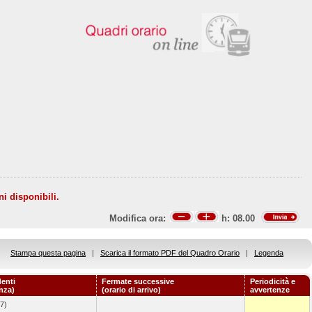
ni disponibili.
Modifica ora:
h:
08.00
Stampa questa pagina
|
Scarica il formato PDF del Quadro Orario
|
Legenda
enti
Fermate successive
Periodicità e
enza)
(orario di arrivo)
avvertenze
7)