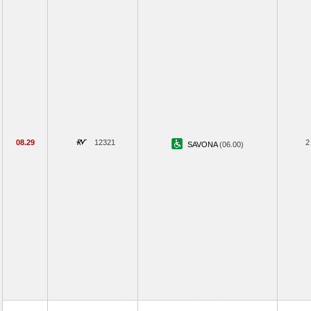
08.29
12321
2
SAVONA
(06.00)