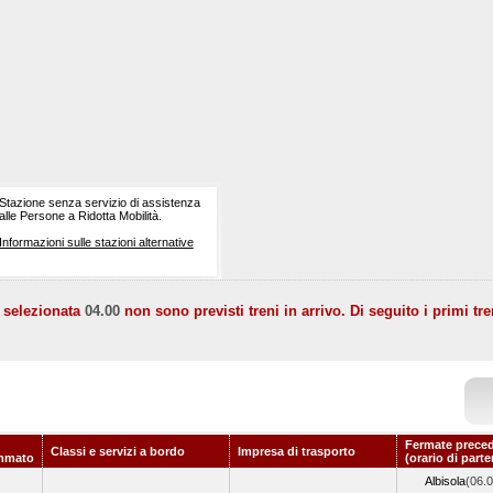
Stazione senza servizio di assistenza
alle Persone a Ridotta Mobilità.
Informazioni sulle stazioni alternative
a selezionata
04.00
non sono previsti treni in arrivo. Di seguito i primi tre
Fermate preced
Classi e servizi a bordo
Impresa di trasporto
mmato
(orario di part
Albisola
(06.0