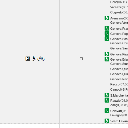
Celle
(06.11)
Varazze
(06.
Cogoleto
(06
Arenzano
(06
Genova Voltr
Genova Pra
Genova Pegl
Genova Sestr
Genova Corn
Genova Sam
Genova Piaz
TI
Genova Brig
Genova Stur
Genova Qua
Genova Qui
Genova Ner
Recco
(07.50
Camogli-S.F
S.Margherita
Rapallo
(08.0
Zoagli
(08.08
Chiavari
(08.
Lavagna
(08.
Sestri Levan