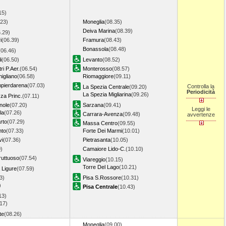
15)
.23)
Moneglia
(08.35)
Deiva Marina
(08.39)
.29)
i
(06.39)
Framura
(08.43)
Bonassola
(08.48)
(06.46)
i
(06.50)
Levanto
(08.52)
i P.Aer.
(06.54)
Monterosso
(08.57)
igliano
(06.58)
Riomaggiore
(09.11)
pierdarena
(07.03)
Controlla la
La Spezia Centrale
(09.20)
Periodicità
La Spezia Migliarina
(09.26)
za Princ.
(07.11)
nole
(07.20)
Sarzana
(09.41)
Leggi le
la
(07.26)
Carrara-Avenza
(09.48)
avvertenze
rto
(07.29)
Massa Centro
(09.55)
nto
(07.33)
Forte Dei Marmi
(10.01)
vi
(07.36)
Pietrasanta
(10.05)
)
Camaiore Lido-C.
(10.10)
ruttuoso
(07.54)
Viareggio
(10.15)
Torre Del Lago
(10.21)
 Ligure
(07.59)
3)
Pisa S.Rossore
(10.31)
)
Pisa Centrale
(10.43)
13)
17)
te
(08.26)
Moneglia
(09.00)