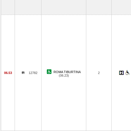
ROMA TIBURTINA
06.53
12782
2
(06.23)