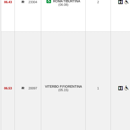
ROMA TIBURTINA
06.43
23304
2
(06.08)
VITERBO P.FIORENTINA
06.53
20097
1
(05.15)