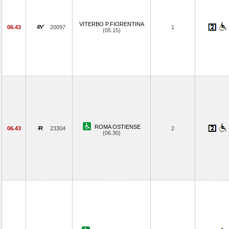
VITERBO P.FIORENTINA
06.43
20097
1
(05.15)
ROMA OSTIENSE
06.43
23304
2
(06.30)