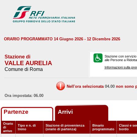
ORARIO PROGRAMMATO 14 Giugno 2026 - 12 Dicembre 2026
Stazione di
Stazione con servizio
alle Persone a Ridotta 
VALLE AURELIA
Informazioni sulla pre
Comune di Roma
Nell'ora selezionata
04.00
non sono pr
Ora impostata: 06.00
Partenze
Arrivi
Orario
Tipo e n. di
Stazione di provenienza
Binario
Classi e ser
di
treno
(orario di partenza)
programmato
bordo
arrivo