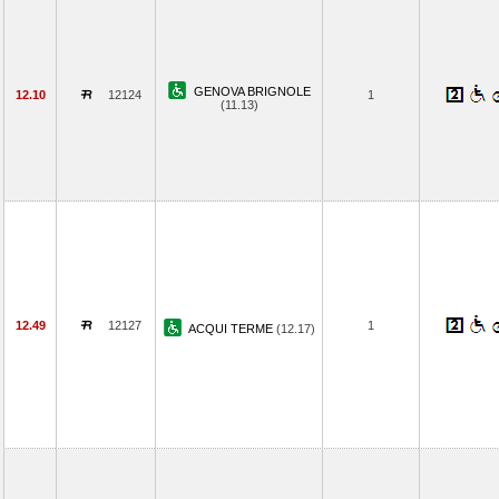
GENOVA BRIGNOLE
12.10
12124
1
(11.13)
12.49
12127
1
ACQUI TERME
(12.17)