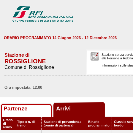
ORARIO PROGRAMMATO 14 Giugno 2026 - 12 Dicembre 2026
Stazione di
Stazione senza serviz
alle Persone a Ridotta 
ROSSIGLIONE
Informazioni sulle staz
Comune di Rossiglione
Ora impostata: 12.00
Partenze
Arrivi
Orario
Tipo e n. di
Stazione di provenienza
Binario
Classi e serv
di
treno
(orario di partenza)
programmato
bordo
arrivo