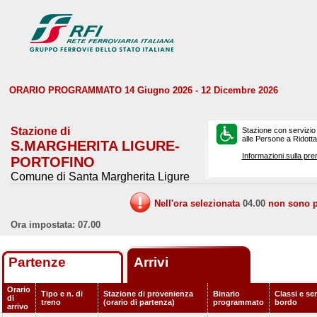
ORARIO PROGRAMMATO 14 Giugno 2026 - 12 Dicembre 2026
Stazione di
Stazione con servizio
alle Persone a Ridotta 
S.MARGHERITA LIGURE-
Informazioni sulla pre
PORTOFINO
Comune di Santa Margherita Ligure
Nell'ora selezionata
04.00
non sono pr
Ora impostata: 07.00
Partenze
Arrivi
Orario
Tipo e n. di
Stazione di provenienza
Binario
Classi e ser
di
treno
(orario di partenza)
programmato
bordo
arrivo