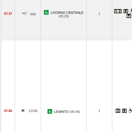
LIVORNO CENTRALE
07.37
1
658
(05.25)
07.50
12336
1
LEVANTO
(06.48)