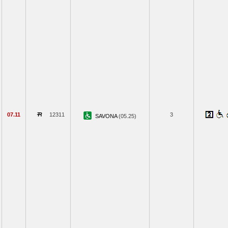
07.11
12311
3
SAVONA
(05.25)