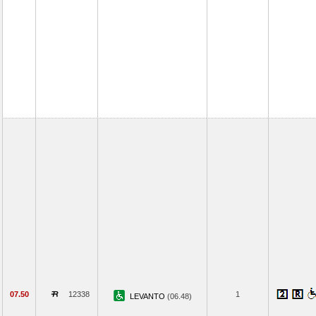
07.50
12338
1
LEVANTO
(06.48)