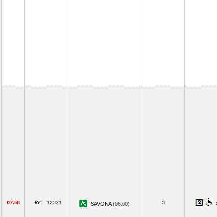
07.58
12321
3
SAVONA
(06.00)