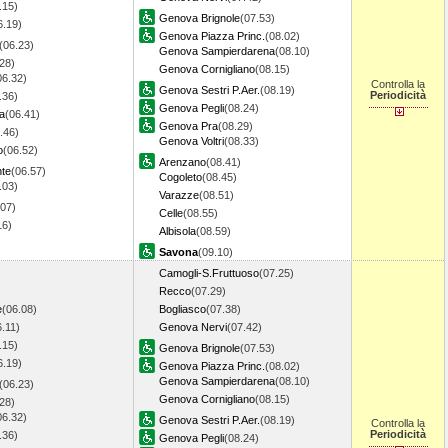
.15)
Genova Brignole
(07.53)
6.19)
Genova Piazza Princ.
(08.02)
(06.23)
Genova Sampierdarena
(08.10)
28)
Genova Cornigliano
(08.15)
06.32)
Controlla la
Genova Sestri P.Aer.
(08.19)
Periodicità
.36)
Genova Pegli
(08.24)
a
(06.41)
Genova Pra
(08.29)
.46)
Genova Voltri
(08.33)
o
(06.52)
Arenzano
(08.41)
nte
(06.57)
Cogoleto
(08.45)
.03)
Varazze
(08.51)
.07)
Celle
(08.55)
.16)
Albisola
(08.59)
Savona
(09.10)
Camogli-S.Fruttuoso
(07.25)
Recco
(07.29)
e
(06.08)
Bogliasco
(07.38)
6.11)
Genova Nervi
(07.42)
.15)
Genova Brignole
(07.53)
6.19)
Genova Piazza Princ.
(08.02)
Genova Sampierdarena
(08.10)
(06.23)
Genova Cornigliano
(08.15)
28)
06.32)
Genova Sestri P.Aer.
(08.19)
Controlla la
Periodicità
.36)
Genova Pegli
(08.24)