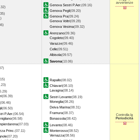
avvertenze
Genova Sestri P.Aer.
(09.16)
.32)
Genova Pegli
(09.20)
.35)
Genova Pra
(09.24)
)
Genova Voltri
(09.28)
.46)
Genova Vesima
(09.32)
Arenzano
(09.36)
Cogoleto
(09.40)
Varazze
(09.46)
Celle
(09.51)
Albisola
(09.57)
Savona
(10.06)
07)
.15)
Rapallo
(08.02)
.23)
Chiavari
(08.10)
Lavagna
(08.14)
6.29)
ri
(06.39)
Sestri Levante
(08.19)
Moneglia
(08.26)
(06.46)
Deiva Marina
(08.31)
li
(06.50)
Framura
(08.37)
ri P.Aer.
(06.54)
Controlla la
Periodicità
igliano
(06.58)
Bonassola
(08.42)
pierdarena
(07.03)
Levanto
(08.46)
za Princ.
(07.11)
Monterosso
(08.52)
Vernazza
(08.56)
gnole
(07.20)