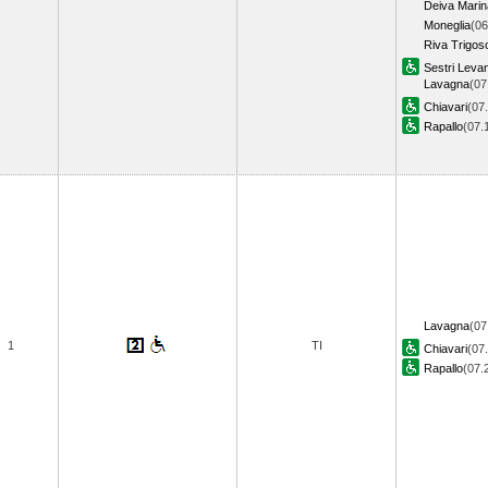
Deiva Marin
Moneglia
(06
Riva Trigos
Sestri Leva
Lavagna
(07
Chiavari
(07
Rapallo
(07
Lavagna
(07
1
TI
Chiavari
(07
Rapallo
(07