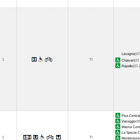
Lavagna
(07
1
TI
Chiavari
(07
Rapallo
(07
Pisa Centra
Viareggio
(0
Massa Cent
La Spezia C
1
TI
Monterosso