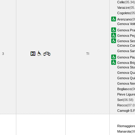
Celle
(05.34)
Varazze
(05
Cogoleto
(05
Arenzano
(0
Genova Volt
Genova Pra
Genova Peg
Genova Sest
Genova Corn
Genova Sam
3
TI
Genova Piaz
Genova Bri
Genova Stu
Genova Qua
Genova Qui
Genova Ner
Bogliasco
(0
Pieve Ligur
Sori
(06.58)
Recco
(07.0
Camogli-S.F
Riomaggior
Manarola
(0