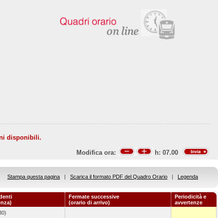
ni disponibili.
Modifica ora:
h:
07.00
Stampa questa pagina
|
Scarica il formato PDF del Quadro Orario
|
Legenda
denti
Fermate successive
Periodicità e
enza)
(orario di arrivo)
avvertenze
30)