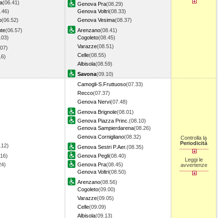
a
(06.41)
Genova Pra
(08.29)
.46)
Genova Voltri
(08.33)
o
(06.52)
Genova Vesima
(08.37)
nte
(06.57)
Arenzano
(08.41)
.03)
Cogoleto
(08.45)
Varazze
(08.51)
.07)
Celle
(08.55)
.16)
Albisola
(08.59)
Savona
(09.10)
Camogli-S.Fruttuoso
(07.33)
Recco
(07.37)
Genova Nervi
(07.48)
Genova Brignole
(08.01)
Genova Piazza Princ.
(08.10)
Genova Sampierdarena
(08.26)
Genova Cornigliano
(08.32)
Controlla la
Periodicità
.12)
Genova Sestri P.Aer.
(08.35)
.16)
Genova Pegli
(08.40)
Leggi le
.24)
Genova Pra
(08.45)
avvertenze
Genova Voltri
(08.50)
Arenzano
(08.56)
Cogoleto
(09.00)
Varazze
(09.05)
Celle
(09.09)
Albisola
(09.13)