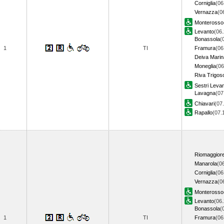
Corniglia
(06
Vernazza
(0
Monterosso
Levanto
(06.
Bonassola
(
1
TI
Framura
(06
Deiva Marin
Moneglia
(06
Riva Trigos
Sestri Leva
Lavagna
(07
Chiavari
(07
Rapallo
(07
Riomaggior
Manarola
(0
Corniglia
(06
Vernazza
(0
Monterosso
Levanto
(06.
Bonassola
(
1
TI
Framura
(06