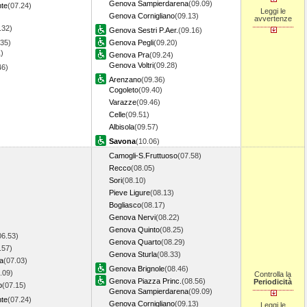
Genova Sampierdarena
(09.09)
nte
(07.24)
Leggi le
Genova Cornigliano
(09.13)
avvertenze
.32)
Genova Sestri P.Aer.
(09.16)
.35)
Genova Pegli
(09.20)
)
Genova Pra
(09.24)
Genova Voltri
(09.28)
.46)
Arenzano
(09.36)
Cogoleto
(09.40)
Varazze
(09.46)
Celle
(09.51)
Albisola
(09.57)
Savona
(10.06)
Camogli-S.Fruttuoso
(07.58)
Recco
(08.05)
Sori
(08.10)
Pieve Ligure
(08.13)
Bogliasco
(08.17)
Genova Nervi
(08.22)
Genova Quinto
(08.25)
06.53)
Genova Quarto
(08.29)
.57)
Genova Sturla
(08.33)
a
(07.03)
Genova Brignole
(08.46)
.09)
Controlla la
Genova Piazza Princ.
(08.56)
Periodicità
o
(07.15)
Genova Sampierdarena
(09.09)
nte
(07.24)
Genova Cornigliano
(09.13)
Leggi le