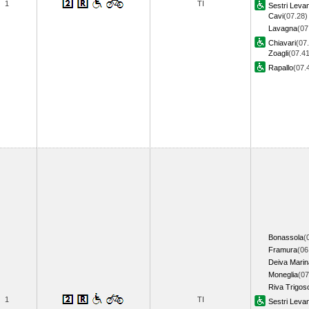
1
TI
Sestri Leva
Cavi
(07.28)
Lavagna
(07
Chiavari
(07
Zoagli
(07.41
Rapallo
(07
Bonassola
(
Framura
(06
Deiva Marin
Moneglia
(07
Riva Trigos
1
TI
Sestri Leva