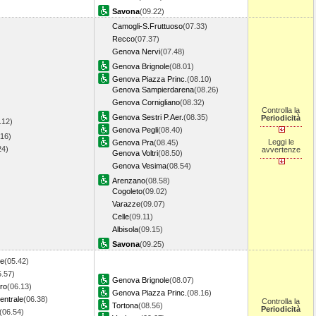
Savona
(09.22)
Camogli-S.Fruttuoso
(07.33)
Recco
(07.37)
Genova Nervi
(07.48)
Genova Brignole
(08.01)
Genova Piazza Princ.
(08.10)
Genova Sampierdarena
(08.26)
Genova Cornigliano
(08.32)
Controlla la
Genova Sestri P.Aer.
(08.35)
Periodicità
.12)
Genova Pegli
(08.40)
.16)
Leggi le
Genova Pra
(08.45)
.24)
avvertenze
Genova Voltri
(08.50)
Genova Vesima
(08.54)
Arenzano
(08.58)
Cogoleto
(09.02)
Varazze
(09.07)
Celle
(09.11)
Albisola
(09.15)
Savona
(09.25)
le
(05.42)
5.57)
Genova Brignole
(08.07)
ro
(06.13)
Genova Piazza Princ.
(08.16)
entrale
(06.38)
Controlla la
Tortona
(08.56)
Periodicità
(06.54)