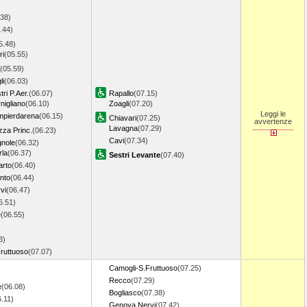
.38)
.44)
5.48)
ri
(05.55)
(05.59)
li
(06.03)
ri P.Aer.
(06.07)
Rapallo
(07.15)
igliano
(06.10)
Zoagli
(07.20)
Leggi le
pierdarena
(06.15)
Chiavari
(07.25)
avvertenze
Lavagna
(07.29)
za Princ.
(06.23)
Cavi
(07.34)
gnole
(06.32)
rla
(06.37)
Sestri Levante
(07.40)
rto
(06.40)
nto
(06.44)
vi
(06.47)
6.51)
e
(06.55)
3)
ruttuoso
(07.07)
Camogli-S.Fruttuoso
(07.25)
Recco
(07.29)
e
(06.08)
Bogliasco
(07.38)
6.11)
Genova Nervi
(07.42)