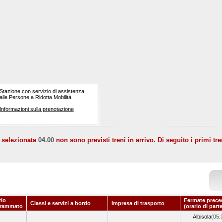
Stazione con servizio di assistenza
alle Persone a Ridotta Mobilità.
Informazioni sulla prenotazione
a selezionata
04.00
non sono previsti treni in arrivo. Di seguito i primi tre
rio
Fermate prece
Classi e servizi a bordo
Impresa di trasporto
grammato
(orario di part
Albisola
(05.