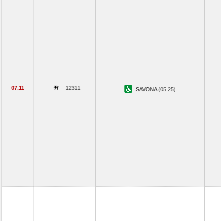
07.11
12311
SAVONA
(05.25)