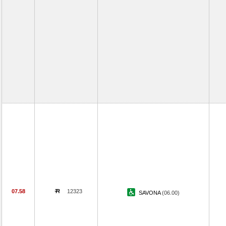
07.58
12323
SAVONA
(06.00)