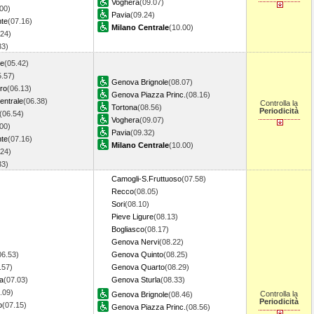
Voghera
(09.07)
00)
Pavia
(09.24)
nte
(07.16)
Milano Centrale
(10.00)
.24)
.33)
le
(05.42)
5.57)
Genova Brignole
(08.07)
ro
(06.13)
Genova Piazza Princ.
(08.16)
entrale
(06.38)
Controlla la
Tortona
(08.56)
Periodicità
(06.54)
Voghera
(09.07)
00)
Pavia
(09.32)
nte
(07.16)
Milano Centrale
(10.00)
.24)
.33)
Camogli-S.Fruttuoso
(07.58)
Recco
(08.05)
Sori
(08.10)
Pieve Ligure
(08.13)
Bogliasco
(08.17)
Genova Nervi
(08.22)
06.53)
Genova Quinto
(08.25)
.57)
Genova Quarto
(08.29)
a
(07.03)
Genova Sturla
(08.33)
.09)
Controlla la
Genova Brignole
(08.46)
Periodicità
o
(07.15)
Genova Piazza Princ.
(08.56)