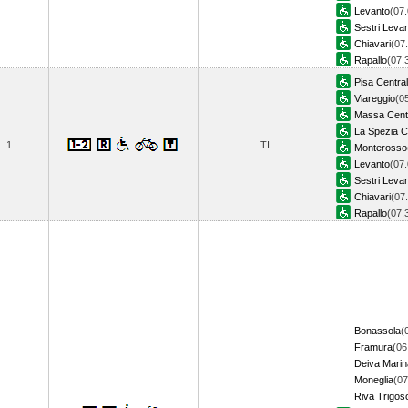
Levanto
(07.
Sestri Leva
Chiavari
(07
Rapallo
(07
Pisa Centra
Viareggio
(0
Massa Cent
La Spezia C
1
TI
Monterosso
Levanto
(07.
Sestri Leva
Chiavari
(07
Rapallo
(07
Bonassola
(
Framura
(06
Deiva Marin
Moneglia
(07
Riva Trigos