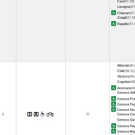
Cavi
(07.28)
Lavagna
(07
Chiavari
(07
Zoagli
(07.41
Rapallo
(07
Albisola
(06.
Celle
(06.11)
Varazze
(06
Cogoleto
(06
Arenzano
(0
Genova Volt
Genova Pra
Genova Peg
Genova Sest
3
TI
Genova Corn
Genova Sam
Genova Piaz
Genova Bri