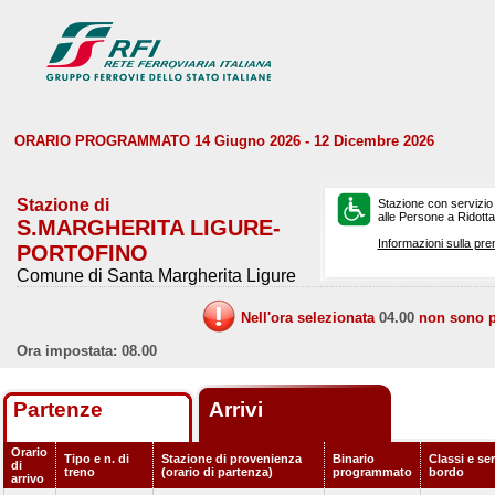
ORARIO PROGRAMMATO 14 Giugno 2026 - 12 Dicembre 2026
Stazione di
Stazione con servizio
alle Persone a Ridotta 
S.MARGHERITA LIGURE-
Informazioni sulla pre
PORTOFINO
Comune di Santa Margherita Ligure
Nell'ora selezionata
04.00
non sono pr
Ora impostata: 08.00
Partenze
Arrivi
Orario
Tipo e n. di
Stazione di provenienza
Binario
Classi e ser
di
treno
(orario di partenza)
programmato
bordo
arrivo