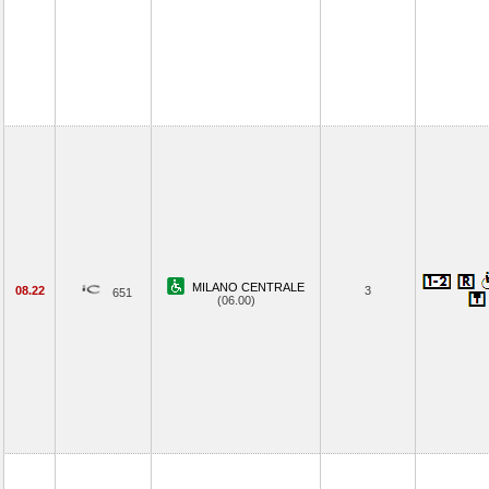
MILANO CENTRALE
08.22
3
651
(06.00)