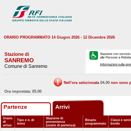
ORARIO PROGRAMMATO 14 Giugno 2026 - 12 Dicembre 2026
Stazione di
Stazione con servizio
alle Persone a Ridotta 
SANREMO
Informazioni sulla pre
Comune di Sanremo
Nell'ora selezionata
04.00
non sono pr
Ora impostata: 05.00
Partenze
Arrivi
Orario
Stazione di
Tipo e n. di
Binario
Classi e servi
di
provenienza
treno
programmato
bordo
arrivo
(orario di partenza)