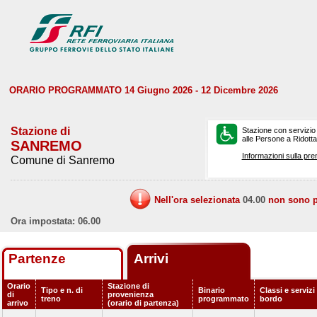
ORARIO PROGRAMMATO 14 Giugno 2026 - 12 Dicembre 2026
Stazione di
Stazione con servizio
alle Persone a Ridotta 
SANREMO
Informazioni sulla pre
Comune di Sanremo
Nell'ora selezionata
04.00
non sono pr
Ora impostata: 06.00
Partenze
Arrivi
Orario
Stazione di
Tipo e n. di
Binario
Classi e servizi
di
provenienza
treno
programmato
bordo
arrivo
(orario di partenza)