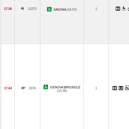
17.26
12272
1
SAVONA
(15.57)
GENOVA BRIGNOLE
17.44
3376
1
(15.35)