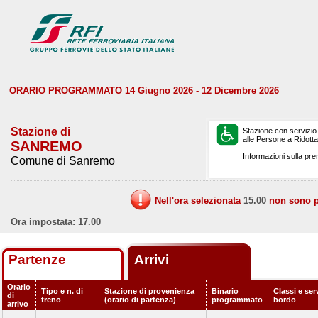
ORARIO PROGRAMMATO 14 Giugno 2026 - 12 Dicembre 2026
Stazione di
Stazione con servizio
alle Persone a Ridotta 
SANREMO
Informazioni sulla pre
Comune di Sanremo
Nell'ora selezionata
15.00
non sono pr
Ora impostata: 17.00
Partenze
Arrivi
Orario
Tipo e n. di
Stazione di provenienza
Binario
Classi e serv
di
treno
(orario di partenza)
programmato
bordo
arrivo