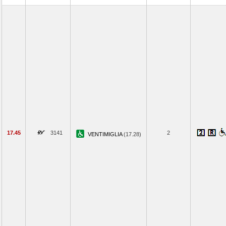
17.45
3141
2
VENTIMIGLIA
(17.28)