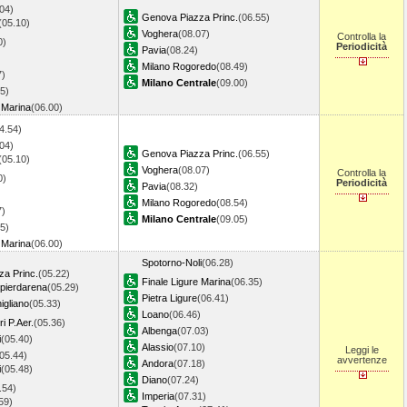
04)
Genova Piazza Princ.
(06.55)
(05.10)
Voghera
(08.07)
Controlla la
0)
Periodicità
Pavia
(08.24)
Milano Rogoredo
(08.49)
7)
Milano Centrale
(09.00)
5)
 Marina
(06.00)
4.54)
04)
Genova Piazza Princ.
(06.55)
(05.10)
Voghera
(08.07)
Controlla la
0)
Periodicità
Pavia
(08.32)
Milano Rogoredo
(08.54)
7)
Milano Centrale
(09.05)
5)
 Marina
(06.00)
Spotorno-Noli
(06.28)
a Princ.
(05.22)
Finale Ligure Marina
(06.35)
ierdarena
(05.29)
Pietra Ligure
(06.41)
gliano
(05.33)
Loano
(06.46)
i P.Aer.
(05.36)
Albenga
(07.03)
i
(05.40)
Alassio
(07.10)
Leggi le
05.44)
avvertenze
Andora
(07.18)
i
(05.48)
Diano
(07.24)
.54)
Imperia
(07.31)
59)