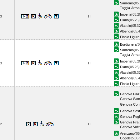
Sanremo
(05.
Taggia-Arma
Imperia
(05.2
3
TI
Diano
(05.25)
Alassio
(05.3
Albenga
(05.4
Finale Ligure
Bordighera
(0
Sanremo
(05.
Taggia-Arma
Imperia
(05.2
3
TI
Diano
(05.25)
Alassio
(05.3
Albenga
(05.4
Finale Ligure
Genova Piazz
Genova Samp
Genova Corni
Genova Sestr
Genova Pegl
Genova Pra
(
2
TI
Genova Voltr
Arenzano
(05
Cogoleto
(05.