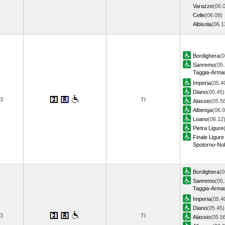
Varazze
(06.
Celle
(06.09)
Albisola
(06.
Bordighera
(0
Sanremo
(05.
Taggia-Arma
Imperia
(05.4
Diano
(05.45)
3
TI
Alassio
(05.5
Albenga
(06.0
Loano
(06.12
Pietra Ligure
Finale Ligure
Spotorno-Nol
Bordighera
(0
Sanremo
(05.
Taggia-Arma
Imperia
(05.4
Diano
(05.45)
3
TI
Alassio
(05.5