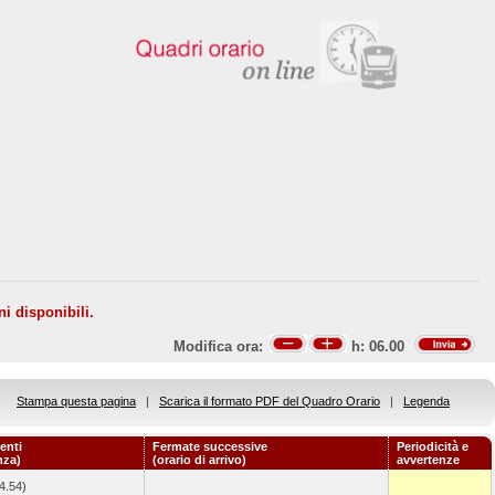
ni disponibili.
Modifica ora:
h:
06.00
Stampa questa pagina
|
Scarica il formato PDF del Quadro Orario
|
Legenda
enti
Fermate successive
Periodicità e
nza)
(orario di arrivo)
avvertenze
4.54)