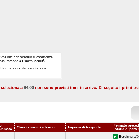
Stazione con servizio di assistenza
alle Persone a Ridotta Mobilità.
Informazioni sulla prenotazione
a selezionata
04.00
non sono previsti treni in arrivo. Di seguito i primi tre
o
Fermate preced
Classi e servizi a bordo
Impresa di trasporto
ammato
(orario di parte
Bordighera
(0