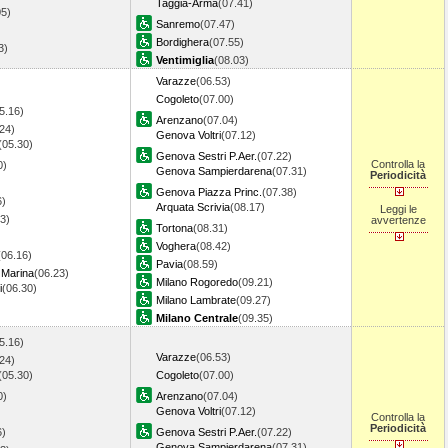
Taggia-Arma
(07.41)
05)
Sanremo
(07.47)
Bordighera
(07.55)
13)
Ventimiglia
(08.03)
Varazze
(06.53)
Cogoleto
(07.00)
5.16)
Arenzano
(07.04)
24)
Genova Voltri
(07.12)
(05.30)
Genova Sestri P.Aer.
(07.22)
Controlla la
0)
Genova Sampierdarena
(07.31)
Periodicità
Genova Piazza Princ.
(07.38)
6)
Arquata Scrivia
(08.17)
Leggi le
3)
avvertenze
Tortona
(08.31)
)
Voghera
(08.42)
(06.16)
Pavia
(08.59)
 Marina
(06.23)
Milano Rogoredo
(09.21)
i
(06.30)
Milano Lambrate
(09.27)
Milano Centrale
(09.35)
5.16)
Varazze
(06.53)
24)
(05.30)
Cogoleto
(07.00)
0)
Arenzano
(07.04)
Genova Voltri
(07.12)
Controlla la
Periodicità
6)
Genova Sestri P.Aer.
(07.22)
Genova Sampierdarena
(07.31)