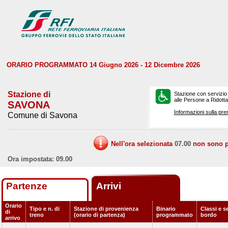
ORARIO PROGRAMMATO 14 Giugno 2026 - 12 Dicembre 2026
Stazione di
Stazione con servizio
alle Persone a Ridotta 
SAVONA
Informazioni sulla pre
Comune di Savona
Nell'ora selezionata
07.00
non sono pr
Ora impostata: 09.00
Partenze
Arrivi
Orario
Tipo e n. di
Stazione di provenienza
Binario
Classi e se
di
treno
(orario di partenza)
programmato
bordo
arrivo