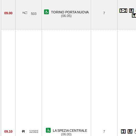
TORINO PORTA NUOVA
09.00
7
503
(06.05)
LA SPEZIA CENTRALE
09.10
12322
7
(06.00)