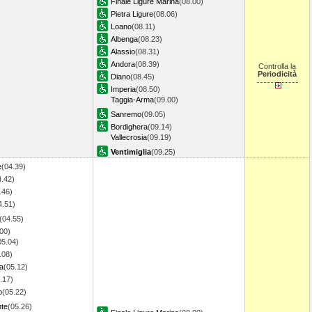
Finale Ligure Marina
(08.00)
Pietra Ligure
(08.06)
Loano
(08.11)
Albenga
(08.23)
Alassio
(08.31)
Andora
(08.39)
Controlla la
Periodicità
Diano
(08.45)
Imperia
(08.50)
Taggia-Arma
(09.00)
Sanremo
(09.05)
Bordighera
(09.14)
Vallecrosia
(09.19)
Ventimiglia
(09.25)
e
(04.39)
4.42)
.46)
4.51)
(04.55)
00)
05.04)
.08)
a
(05.12)
.17)
o
(05.22)
nte
(05.26)