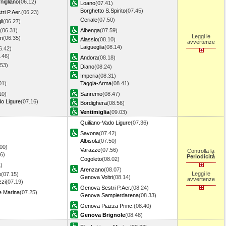
igliano
(06.12)
Loano
(07.41)
Borghetto S.Spirito
(07.45)
ri P.Aer.
(06.23)
Ceriale
(07.50)
li
(06.27)
(06.31)
Albenga
(07.59)
Leggi le
ri
(06.35)
Alassio
(08.10)
avvertenze
Laigueglia
(08.14)
6.42)
.46)
Andora
(08.18)
.53)
Diano
(08.24)
Imperia
(08.31)
01)
Taggia-Arma
(08.41)
10)
Sanremo
(08.47)
do Ligure
(07.16)
Bordighera
(08.56)
Ventimiglia
(09.03)
Quiliano-Vado Ligure
(07.36)
Savona
(07.42)
Albisola
(07.50)
00)
Varazze
(07.56)
Controlla la
6)
Periodicità
Cogoleto
(08.02)
1)
Arenzano
(08.07)
Leggi le
e
(07.15)
Genova Voltri
(08.14)
avvertenze
zzi
(07.19)
Genova Sestri P.Aer.
(08.24)
e Marina
(07.25)
Genova Sampierdarena
(08.33)
Genova Piazza Princ.
(08.40)
Genova Brignole
(08.48)