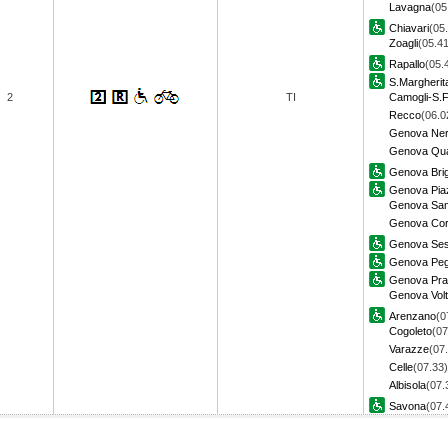
Lavagna
(05
Chiavari
(05
Zoagli
(05.41
Rapallo
(05.
S.Margherit
2
TI
Camogli-S.F
Recco
(06.0
Genova Ner
Genova Qua
Genova Bri
Genova Piaz
Genova Sam
Genova Corn
Genova Sest
Genova Peg
Genova Pra
Genova Volt
Arenzano
(0
Cogoleto
(07
Varazze
(07
Celle
(07.33)
Albisola
(07.
Savona
(07