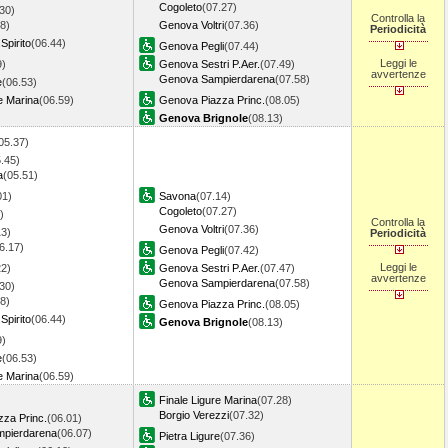
Cogoleto
(07.27)
30)
Controlla la
8)
Genova Voltri
(07.36)
Periodicità
Spirito
(06.44)
Genova Pegli
(07.44)
Leggi le
9)
Genova Sestri P.Aer.
(07.49)
avvertenze
Genova Sampierdarena
(07.58)
e
(06.53)
e Marina
(06.59)
Genova Piazza Princ.
(08.05)
Genova Brignole
(08.13)
05.37)
.45)
a
(05.51)
01)
Savona
(07.14)
Cogoleto
(07.27)
)
Controlla la
Genova Voltri
(07.36)
13)
Periodicità
6.17)
Genova Pegli
(07.42)
Leggi le
22)
Genova Sestri P.Aer.
(07.47)
avvertenze
Genova Sampierdarena
(07.58)
30)
8)
Genova Piazza Princ.
(08.05)
Spirito
(06.44)
Genova Brignole
(08.13)
9)
e
(06.53)
e Marina
(06.59)
Finale Ligure Marina
(07.28)
Borgio Verezzi
(07.32)
za Princ.
(06.01)
pierdarena
(06.07)
Pietra Ligure
(07.36)