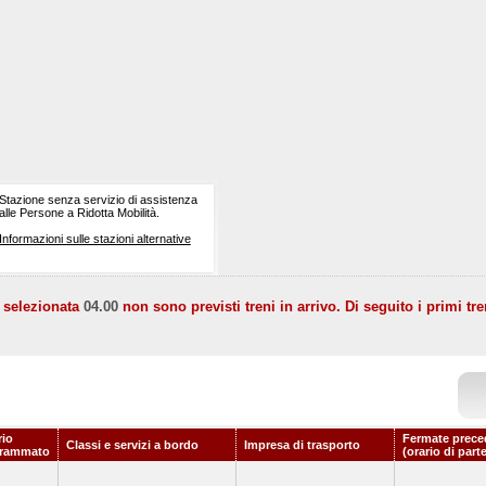
Stazione senza servizio di assistenza
alle Persone a Ridotta Mobilità.
Informazioni sulle stazioni alternative
a selezionata
04.00
non sono previsti treni in arrivo. Di seguito i primi tre
rio
Fermate prece
Classi e servizi a bordo
Impresa di trasporto
grammato
(orario di part