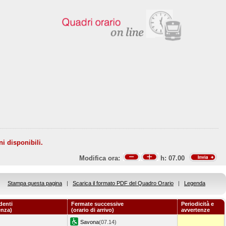
ni disponibili.
Modifica ora:
h:
07.00
Stampa questa pagina
|
Scarica il formato PDF del Quadro Orario
|
Legenda
denti
Fermate successive
Periodicità e
enza)
(orario di arrivo)
avvertenze
Savona
(07.14)