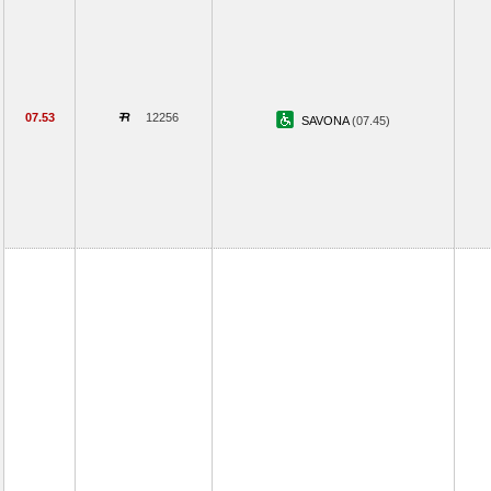
07.53
12256
SAVONA
(07.45)