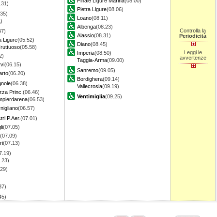
Finale Ligure Marina
(08.00)
.31)
Pietra Ligure
(08.06)
.35)
Loano
(08.11)
)
Albenga
(08.23)
Controlla la
47)
Alassio
(08.31)
Periodicità
a Ligure
(05.52)
Diano
(08.45)
ruttuoso
(05.58)
Leggi le
Imperia
(08.50)
2)
avvertenze
Taggia-Arma
(09.00)
vi
(06.15)
Sanremo
(09.05)
rto
(06.20)
Bordighera
(09.14)
gnole
(06.38)
Vallecrosia
(09.19)
za Princ.
(06.46)
Ventimiglia
(09.25)
pierdarena
(06.53)
igliano
(06.57)
ri P.Aer.
(07.01)
li
(07.05)
(07.09)
ri
(07.13)
7.19)
.23)
.29)
37)
.45)