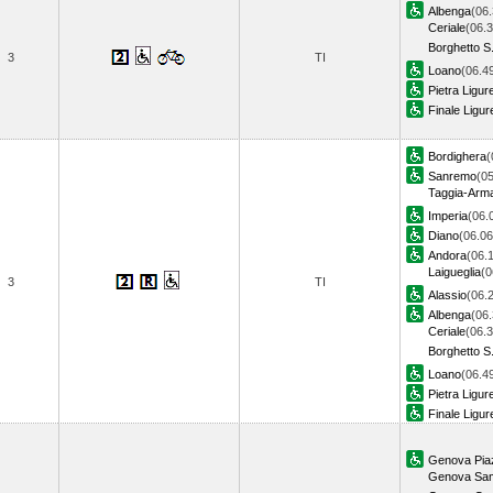
Albenga
(06.
Ceriale
(06.3
Borghetto S.
3
TI
Loano
(06.4
Pietra Ligur
Finale Ligur
Bordighera
(
Sanremo
(05
Taggia-Arm
Imperia
(06.
Diano
(06.06
Andora
(06.
Laigueglia
(0
3
TI
Alassio
(06.
Albenga
(06.
Ceriale
(06.3
Borghetto S.
Loano
(06.4
Pietra Ligur
Finale Ligur
Genova Piaz
Genova Sam