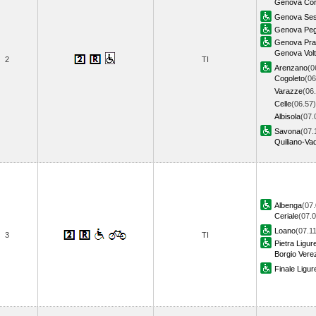
Genova Corn
Genova Sest
Genova Peg
Genova Pra
Genova Volt
2
TI
Arenzano
(0
Cogoleto
(06
Varazze
(06
Celle
(06.57)
Albisola
(07.
Savona
(07.
Quiliano-Va
Albenga
(07.
Ceriale
(07.0
Loano
(07.1
3
TI
Pietra Ligur
Borgio Vere
Finale Ligur