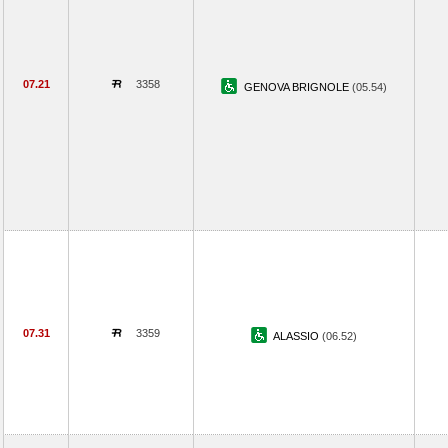
07.21
3358
GENOVA BRIGNOLE
(05.54)
07.31
3359
ALASSIO
(06.52)