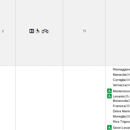
2
TI
Riomaggior
Manarola
(0
Corniglia
(04
Vernazza
(0
Monterosso
Levanto
(05.
Bonassola
(
Framura
(05
Deiva Marin
Moneglia
(05
Riva Trigos
Sestri Leva