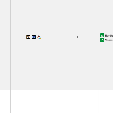
Bordi
3
TI
Sanr