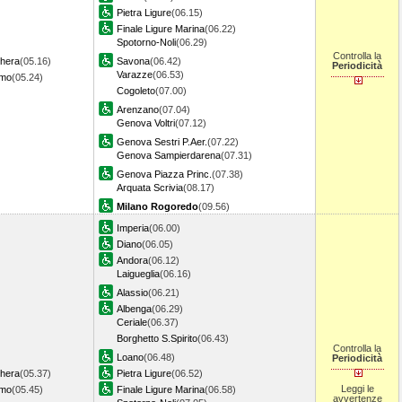
Pietra Ligure
(06.15)
Finale Ligure Marina
(06.22)
Spotorno-Noli
(06.29)
Controlla la
ghera
(05.16)
Savona
(06.42)
Periodicità
Varazze
(06.53)
emo
(05.24)
Cogoleto
(07.00)
Arenzano
(07.04)
Genova Voltri
(07.12)
Genova Sestri P.Aer.
(07.22)
Genova Sampierdarena
(07.31)
Genova Piazza Princ.
(07.38)
Arquata Scrivia
(08.17)
Milano Rogoredo
(09.56)
Imperia
(06.00)
Diano
(06.05)
Andora
(06.12)
Laigueglia
(06.16)
Alassio
(06.21)
Albenga
(06.29)
Ceriale
(06.37)
Borghetto S.Spirito
(06.43)
Controlla la
Loano
(06.48)
Periodicità
ghera
(05.37)
Pietra Ligure
(06.52)
Leggi le
emo
(05.45)
Finale Ligure Marina
(06.58)
avvertenze