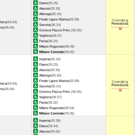
Diano
(05.25)
Alassio
(05.35)
Albenga
(05.43)
Finale Ligure Marina
(05.58)
Controlla la
ghera
(04.54)
Periodicità
Savona
(06.14)
emo
(05.04)
Genova Piazza Princ.
(06.55)
Voghera
(08.07)
Pavia
(08.24)
Milano Rogoredo
(08.49)
Milano Centrale
(09.00)
Imperia
(05.18)
Diano
(05.25)
Alassio
(05.35)
Albenga
(05.43)
Finale Ligure Marina
(05.58)
Controlla la
ghera
(04.54)
Periodicità
Savona
(06.14)
emo
(05.04)
Genova Piazza Princ.
(06.55)
Voghera
(08.07)
Pavia
(08.32)
Milano Rogoredo
(08.54)
Milano Centrale
(09.05)
Imperia
(05.39)
Diano
(05.44)
Alassio
(05.55)