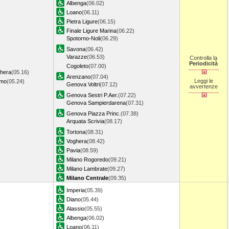
Albenga
(06.02)
Loano
(06.11)
Pietra Ligure
(06.15)
Finale Ligure Marina
(06.22)
Spotorno-Noli
(06.29)
Savona
(06.42)
Varazze
(06.53)
Controlla la
Periodicità
Cogoleto
(07.00)
ghera
(05.16)
Arenzano
(07.04)
Leggi le
emo
(05.24)
Genova Voltri
(07.12)
avvertenze
Genova Sestri P.Aer.
(07.22)
Genova Sampierdarena
(07.31)
Genova Piazza Princ.
(07.38)
Arquata Scrivia
(08.17)
Tortona
(08.31)
Voghera
(08.42)
Pavia
(08.59)
Milano Rogoredo
(09.21)
Milano Lambrate
(09.27)
Milano Centrale
(09.35)
Imperia
(05.39)
Diano
(05.44)
Alassio
(05.55)
Albenga
(06.02)
Loano
(06.11)