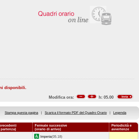
ni disponibili.
Modifica ora:
h:
05.00
Stampa questa pagina
|
Scarica il formato PDF del Quadro Orario
|
Legenda
precedenti
Fermate successive
Periodicità e
i partenza)
(orario di arrivo)
avvertenze
Imperia
(05.18)