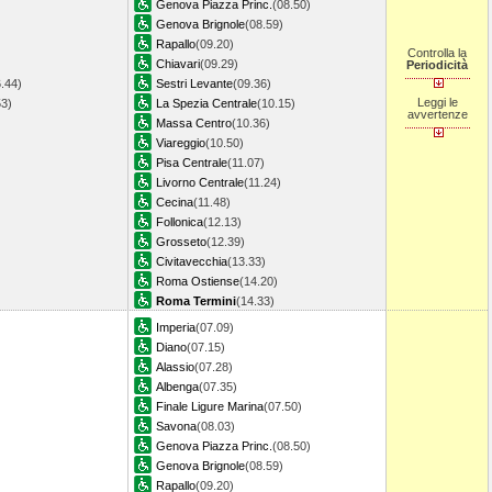
Genova Piazza Princ.
(08.50)
Genova Brignole
(08.59)
Rapallo
(09.20)
Controlla la
Chiavari
(09.29)
Periodicità
.44)
Sestri Levante
(09.36)
Leggi le
53)
La Spezia Centrale
(10.15)
avvertenze
Massa Centro
(10.36)
Viareggio
(10.50)
Pisa Centrale
(11.07)
Livorno Centrale
(11.24)
Cecina
(11.48)
Follonica
(12.13)
Grosseto
(12.39)
Civitavecchia
(13.33)
Roma Ostiense
(14.20)
Roma Termini
(14.33)
Imperia
(07.09)
Diano
(07.15)
Alassio
(07.28)
Albenga
(07.35)
Finale Ligure Marina
(07.50)
Savona
(08.03)
Genova Piazza Princ.
(08.50)
Genova Brignole
(08.59)
Rapallo
(09.20)