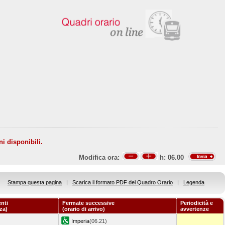
ni disponibili.
Modifica ora:
h:
06.00
Stampa questa pagina
|
Scarica il formato PDF del Quadro Orario
|
Legenda
nti
Fermate successive
Periodicità e
za)
(orario di arrivo)
avvertenze
Imperia
(06.21)