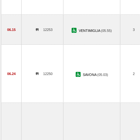
06.15
12253
3
VENTIMIGLIA
(05.55)
06.24
12250
2
SAVONA
(05.03)