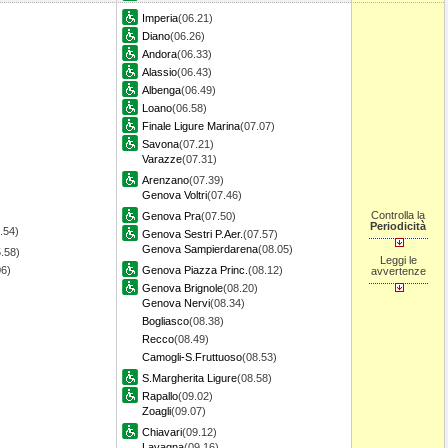
Imperia
(06.21)
Diano
(06.26)
Andora
(06.33)
Alassio
(06.43)
Albenga
(06.49)
Loano
(06.58)
Finale Ligure Marina
(07.07)
Savona
(07.21)
Varazze
(07.31)
Arenzano
(07.39)
Genova Voltri
(07.46)
Controlla la
Genova Pra
(07.50)
Periodicità
.54)
Genova Sestri P.Aer.
(07.57)
Genova Sampierdarena
(08.05)
.58)
Leggi le
06)
Genova Piazza Princ.
(08.12)
avvertenze
Genova Brignole
(08.20)
Genova Nervi
(08.34)
Bogliasco
(08.38)
Recco
(08.49)
Camogli-S.Fruttuoso
(08.53)
S.Margherita Ligure
(08.58)
Rapallo
(09.02)
Zoagli
(09.07)
Chiavari
(09.12)
Lavagna
(09.16)