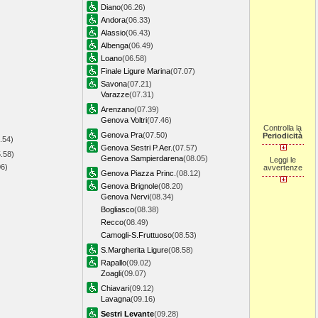
Diano
(06.26)
Andora
(06.33)
Alassio
(06.43)
Albenga
(06.49)
Loano
(06.58)
Finale Ligure Marina
(07.07)
Savona
(07.21)
Varazze
(07.31)
Arenzano
(07.39)
Genova Voltri
(07.46)
Controlla la
Genova Pra
(07.50)
Periodicità
.54)
Genova Sestri P.Aer.
(07.57)
.58)
Genova Sampierdarena
(08.05)
Leggi le
06)
avvertenze
Genova Piazza Princ.
(08.12)
Genova Brignole
(08.20)
Genova Nervi
(08.34)
Bogliasco
(08.38)
Recco
(08.49)
Camogli-S.Fruttuoso
(08.53)
S.Margherita Ligure
(08.58)
Rapallo
(09.02)
Zoagli
(09.07)
Chiavari
(09.12)
Lavagna
(09.16)
Sestri Levante
(09.28)