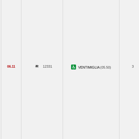
06.11
12331
3
VENTIMIGLIA
(05.50)