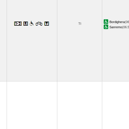
Bordighera
(06
TI
Sanremo
(06.