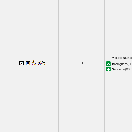
Vallecrosia
(05
TI
Bordighera
(05
Sanremo
(06.