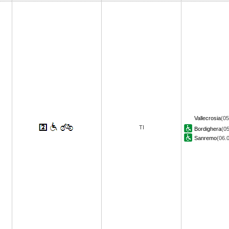
Vallecrosia
(05
TI
Bordighera
(05
Sanremo
(06.