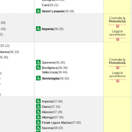
Cavi
(09.21)
Sestri Levante
(09.28)
Controlla la
Periodicità
.59)
.03)
Imperia
(06.25)
Leggi le
11)
avvertenze
(05.12)
 Marina
(05.19)
05.26)
Controlla la
Sanremo
(06.30)
Periodicità
)
Bordighera
(06.39)
Vallecrosia
(06.44)
Leggi le
6)
avvertenze
)
Ventimiglia
(06.50)
)
5)
Imperia
(07.09)
Diano
(07.15)
Alassio
(07.28)
Albenga
(07.35)
Finale Ligure Marina
(07.50)
Savona
(08.03)