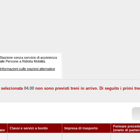
Stazione senza servizio di assistenza
alle Persone a Ridotta Mobilità.
Informazioni sulle stazioni alternative
a selezionata
04.00
non sono previsti treni in arrivo. Di seguito i primi tre
Fermate precede
Classi e servizi a bordo
Impresa di trasporto
ato
(orario di parten