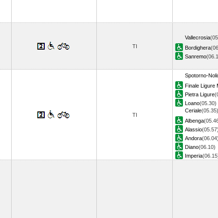
Vallecrosia
(05
TI
Bordighera
(06
Sanremo
(06.
Spotorno-Noli
Finale Ligure
Pietra Ligure
(
Loano
(05.30)
Ceriale
(05.35
TI
Albenga
(05.4
Alassio
(05.57
Andora
(06.04
Diano
(06.10)
Imperia
(06.1