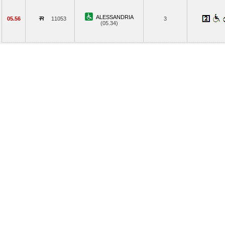
ALESSANDRIA
05.56
11053
3
(05.34)