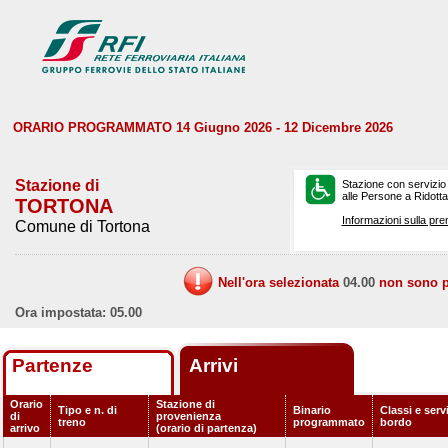
ORARIO PROGRAMMATO 14 Giugno 2026 - 12 Dicembre 2026
Stazione di
Stazione con servizio
alle Persone a Ridotta 
TORTONA
Informazioni sulla pre
Comune di Tortona
Nell'ora selezionata
04.00
non sono pr
Ora impostata: 05.00
Partenze
Arrivi
Orario
Stazione di
Tipo e n. di
Binario
Classi e servi
di
provenienza
treno
programmato
bordo
arrivo
(orario di partenza)