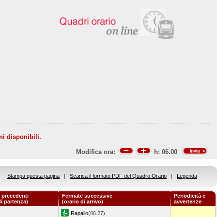
ni disponibili.
Modifica ora:
h:
06.00
Stampa questa pagina
|
Scarica il formato PDF del Quadro Orario
|
Legenda
 precedenti
Fermate successive
Periodicità e
di partenza)
(orario di arrivo)
avvertenze
Rapallo
(06.27)