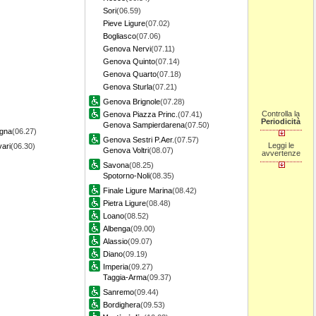
Sori
(06.59)
Pieve Ligure
(07.02)
Bogliasco
(07.06)
Genova Nervi
(07.11)
Genova Quinto
(07.14)
Genova Quarto
(07.18)
Genova Sturla
(07.21)
Genova Brignole
(07.28)
Controlla la
Genova Piazza Princ.
(07.41)
Periodicità
Genova Sampierdarena
(07.50)
gna
(06.27)
Genova Sestri P.Aer.
(07.57)
Leggi le
ari
(06.30)
Genova Voltri
(08.07)
avvertenze
Savona
(08.25)
Spotorno-Noli
(08.35)
Finale Ligure Marina
(08.42)
Pietra Ligure
(08.48)
Loano
(08.52)
Albenga
(09.00)
Alassio
(09.07)
Diano
(09.19)
Imperia
(09.27)
Taggia-Arma
(09.37)
Sanremo
(09.44)
Bordighera
(09.53)