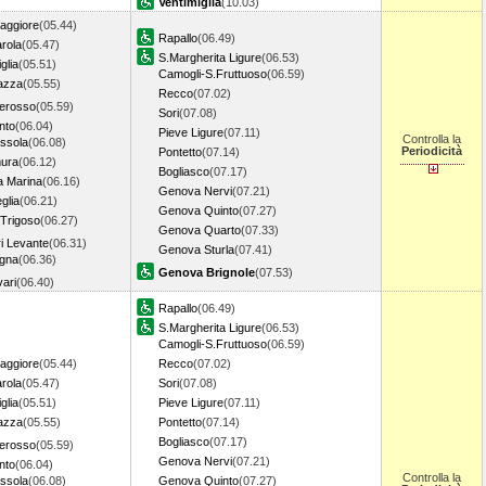
Ventimiglia
(10.03)
aggiore
(05.44)
Rapallo
(06.49)
rola
(05.47)
S.Margherita Ligure
(06.53)
glia
(05.51)
Camogli-S.Fruttuoso
(06.59)
azza
(05.55)
Recco
(07.02)
erosso
(05.59)
Sori
(07.08)
nto
(06.04)
Pieve Ligure
(07.11)
Controlla la
ssola
(06.08)
Periodicità
Pontetto
(07.14)
ura
(06.12)
Bogliasco
(07.17)
a Marina
(06.16)
Genova Nervi
(07.21)
glia
(06.21)
Genova Quinto
(07.27)
 Trigoso
(06.27)
Genova Quarto
(07.33)
i Levante
(06.31)
Genova Sturla
(07.41)
gna
(06.36)
Genova Brignole
(07.53)
ari
(06.40)
Rapallo
(06.49)
S.Margherita Ligure
(06.53)
Camogli-S.Fruttuoso
(06.59)
aggiore
(05.44)
Recco
(07.02)
rola
(05.47)
Sori
(07.08)
glia
(05.51)
Pieve Ligure
(07.11)
azza
(05.55)
Pontetto
(07.14)
Bogliasco
(07.17)
erosso
(05.59)
Genova Nervi
(07.21)
nto
(06.04)
Controlla la
ssola
(06.08)
Genova Quinto
(07.27)