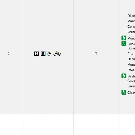
Riom
Mana
Corni
Vern
Mont
Leva
Bona
2
TI
Fram
Deiv
Mone
Riva
Sestr
Cavi
Lava
Chiav