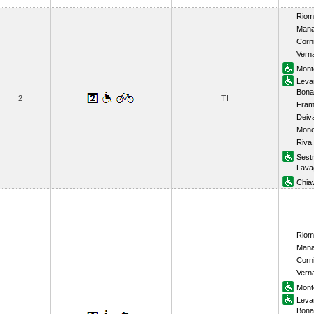
Riom
Mana
Corni
Vern
Mont
Leva
Bona
2
TI
Fram
Deiv
Mone
Riva
Sestr
Lava
Chiav
Riom
Mana
Corni
Vern
Mont
Leva
Bona