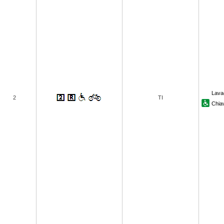
Lava
2
TI
Chiav