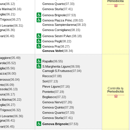
Periodicità
ura
(06.12)
Genova Quarto
(07.33)
a Marina
(06.16)
Genova Sturla
(07.41)
glia
(06.21)
Genova Brignole
(07.53)
 Trigoso
(06.27)
Genova Piazza Princ.
(08.02)
Genova Sampierdarena
(08.10)
i Levante
(06.31)
gna
(06.36)
Genova Cornigliano
(08.15)
ari
(06.40)
Genova Sestri P.Aer.
(08.18)
Genova Pegli
(08.22)
Genova Pra
(08.27)
Genova Voltri
(08.34)
aggiore
(05.49)
Rapallo
(06.55)
rola
(05.52)
S.Margherita Ligure
(06.59)
glia
(05.56)
Camogli-S.Fruttuoso
(07.04)
azza
(06.00)
Recco
(07.08)
erosso
(06.04)
Sori
(07.13)
nto
(06.09)
Pieve Ligure
(07.16)
Controlla la
ssola
(06.13)
Periodicità
Pontetto
(07.19)
ura
(06.17)
Bogliasco
(07.22)
a Marina
(06.22)
Genova Nervi
(07.26)
glia
(06.27)
Genova Quinto
(07.29)
 Trigoso
(06.32)
Genova Quarto
(07.33)
i Levante
(06.36)
Genova Sturla
(07.41)
gna
(06.41)
Genova Brignole
(07.53)
ari
(06.45)