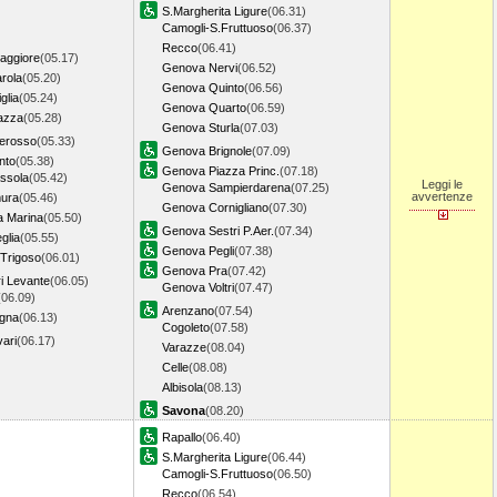
S.Margherita Ligure
(06.31)
Camogli-S.Fruttuoso
(06.37)
Recco
(06.41)
aggiore
(05.17)
Genova Nervi
(06.52)
rola
(05.20)
Genova Quinto
(06.56)
glia
(05.24)
Genova Quarto
(06.59)
azza
(05.28)
Genova Sturla
(07.03)
erosso
(05.33)
Genova Brignole
(07.09)
nto
(05.38)
Genova Piazza Princ.
(07.18)
ssola
(05.42)
Leggi le
Genova Sampierdarena
(07.25)
avvertenze
ura
(05.46)
Genova Cornigliano
(07.30)
a Marina
(05.50)
Genova Sestri P.Aer.
(07.34)
glia
(05.55)
Genova Pegli
(07.38)
 Trigoso
(06.01)
Genova Pra
(07.42)
i Levante
(06.05)
Genova Voltri
(07.47)
(06.09)
Arenzano
(07.54)
gna
(06.13)
Cogoleto
(07.58)
ari
(06.17)
Varazze
(08.04)
Celle
(08.08)
Albisola
(08.13)
Savona
(08.20)
Rapallo
(06.40)
S.Margherita Ligure
(06.44)
Camogli-S.Fruttuoso
(06.50)
Recco
(06.54)