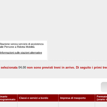
Stazione senza servizio di assistenza
alle Persone a Ridotta Mobilità.
Informazioni sulle stazioni alternative
a selezionata
04.00
non sono previsti treni in arrivo. Di seguito i primi tre
inario
Fermate
Classi e servizi a bordo
Impresa di trasporto
rogrammato
(orario 