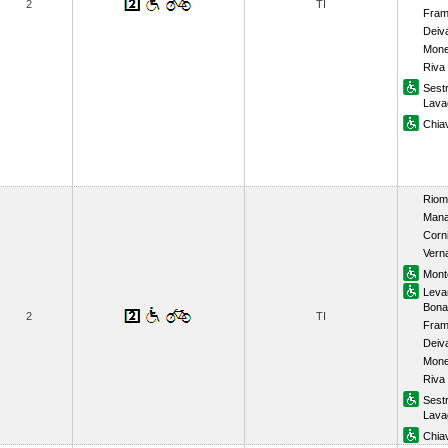
2
TI
Fram
Deiv
Mone
Riva
Sestr
Lava
Chiav
Riom
Mana
Corni
Vern
Mont
Leva
Bona
2
TI
Fram
Deiv
Mone
Riva
Sestr
Lava
Chiav