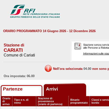
ORARIO PROGRAMMATO 14 Giugno 2026 - 12 Dicembre 2026
Stazione di
Stazione senza serviz
alle Persone a Ridotta 
CARIATI
Informazioni sulle staz
Comune di Cariati
Nell'ora selezionata
04.00
non sono pr
Ora impostata: 06.00
Partenze
Arrivi
Orario
Stazione di
Tipo e n. di
Binario
Classi e servi
di
provenienza
treno
programmato
bordo
arrivo
(orario di partenza)