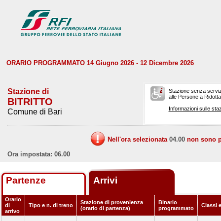
ORARIO PROGRAMMATO 14 Giugno 2026 - 12 Dicembre 2026
Stazione di
Stazione senza serviz
alle Persone a Ridotta 
BITRITTO
Informazioni sulle staz
Comune di Bari
Nell'ora selezionata
04.00
non sono pr
Ora impostata: 06.00
Partenze
Arrivi
Orario
Stazione di provenienza
Binario
di
Tipo e n. di treno
Classi 
(orario di partenza)
programmato
arrivo