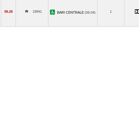
06.26
19941
1
BARI CENTRALE
(06.04)