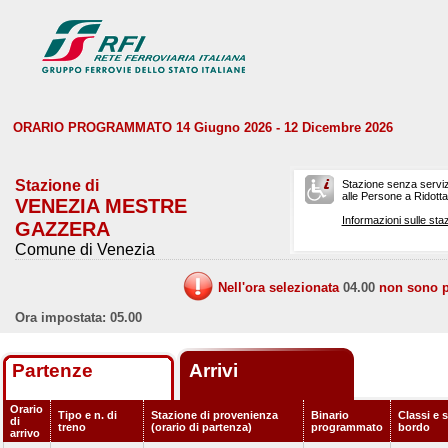
ORARIO PROGRAMMATO 14 Giugno 2026 - 12 Dicembre 2026
Stazione di
Stazione senza serviz
alle Persone a Ridotta 
VENEZIA MESTRE
Informazioni sulle staz
GAZZERA
Comune di Venezia
Nell'ora selezionata
04.00
non sono pr
Ora impostata: 05.00
Partenze
Arrivi
Orario
Tipo e n. di
Stazione di provenienza
Binario
Classi e s
di
treno
(orario di partenza)
programmato
bordo
arrivo