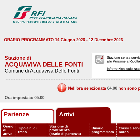
ORARIO PROGRAMMATO 14 Giugno 2026 - 12 Dicembre 2026
Stazione di
Stazione senza serviz
alle Persone a Ridotta 
ACQUAVIVA DELLE FONTI
Informazioni sulle staz
Comune di Acquaviva Delle Fonti
Nell'ora selezionata
04.00
non sono pr
Ora impostata: 05.00
Partenze
Arrivi
Orario
Stazione di
Tipo e n. di
Binario
Classi e servi
di
provenienza
treno
programmato
bordo
arrivo
(orario di partenza)