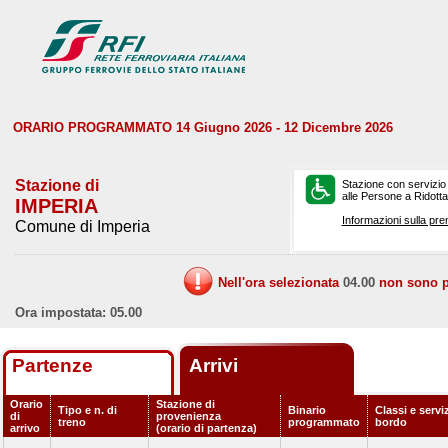
ORARIO PROGRAMMATO 14 Giugno 2026 - 12 Dicembre 2026
Stazione di
Stazione con servizio
alle Persone a Ridotta 
IMPERIA
Informazioni sulla pre
Comune di Imperia
Nell'ora selezionata
04.00
non sono pr
Ora impostata: 05.00
Partenze
Arrivi
Orario
Stazione di
Tipo e n. di
Binario
Classi e serviz
di
provenienza
treno
programmato
bordo
arrivo
(orario di partenza)