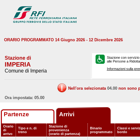
ORARIO PROGRAMMATO 14 Giugno 2026 - 12 Dicembre 2026
Stazione di
Stazione con servizio
alle Persone a Ridotta 
IMPERIA
Informazioni sulla pre
Comune di Imperia
Nell'ora selezionata
04.00
non sono pr
Ora impostata: 05.00
Partenze
Arrivi
Orario
Stazione di
Tipo e n. di
Binario
Classi e serviz
di
provenienza
treno
programmato
bordo
arrivo
(orario di partenza)