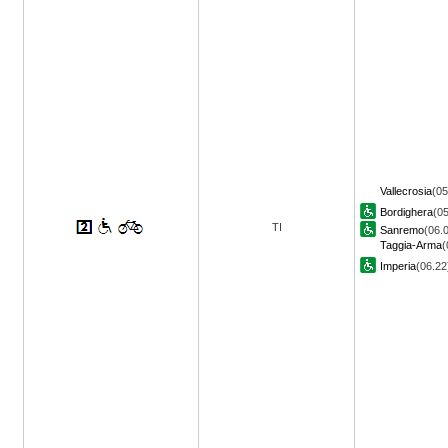
Vallecrosia
(05
Bordighera
(05
TI
Sanremo
(06.
Taggia-Arma
(
Imperia
(06.2