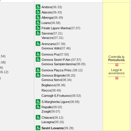
4)
Andora
(06.33)
Alassio
(06.43)
Albenga
(06.49)
Loano
(06.58)
Finale Ligure Marina
(07.07)
Savona
(07.21)
Varazze
(07.31)
Arenzano
(07.39)
Genova Voltri
(07.46)
Genova Pra
(07.50)
.54)
Controlla la
Genova Sestri P.Aer.
(07.57)
Periodicità
.58)
Genova Sampierdarena
(08.05)
06)
Leggi le
Genova Piazza Princ.
(08.12)
06.12)
avvertenze
Genova Brignole
(08.20)
2)
Genova Nervi
(08.34)
Bogliasco
(08.38)
Recco
(08.49)
Camogli-S.Fruttuoso
(08.53)
S.Margherita Ligure
(08.58)
Rapallo
(09.02)
Zoagli
(09.07)
Chiavari
(09.12)
Lavagna
(09.16)
Sestri Levante
(09.28)