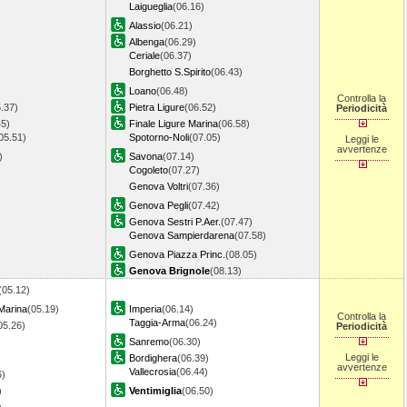
Laigueglia
(06.16)
Alassio
(06.21)
Albenga
(06.29)
Ceriale
(06.37)
Borghetto S.Spirito
(06.43)
Loano
(06.48)
Controlla la
.37)
Pietra Ligure
(06.52)
Periodicità
45)
Finale Ligure Marina
(06.58)
05.51)
Spotorno-Noli
(07.05)
Leggi le
avvertenze
1)
Savona
(07.14)
Cogoleto
(07.27)
Genova Voltri
(07.36)
Genova Pegli
(07.42)
Genova Sestri P.Aer.
(07.47)
Genova Sampierdarena
(07.58)
Genova Piazza Princ.
(08.05)
Genova Brignole
(08.13)
(05.12)
 Marina
(05.19)
Imperia
(06.14)
Controlla la
Taggia-Arma
(06.24)
05.26)
Periodicità
Sanremo
(06.30)
)
Leggi le
Bordighera
(06.39)
avvertenze
Vallecrosia
(06.44)
6)
)
Ventimiglia
(06.50)