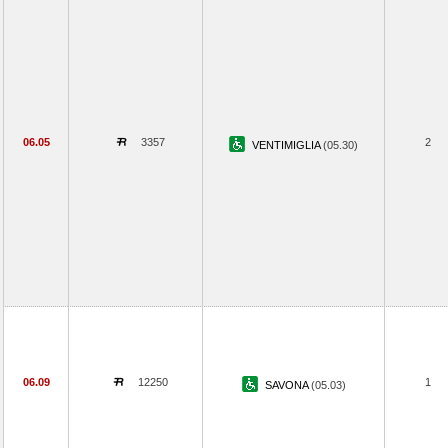
06.05
3357
2
VENTIMIGLIA
(05.30)
06.09
12250
1
SAVONA
(05.03)