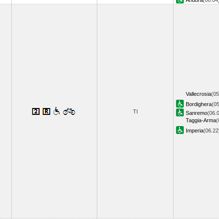
Andora
(06.0
Vallecrosia
(05
Bordighera
(05
TI
Sanremo
(06.
Taggia-Arma
(
Imperia
(06.2