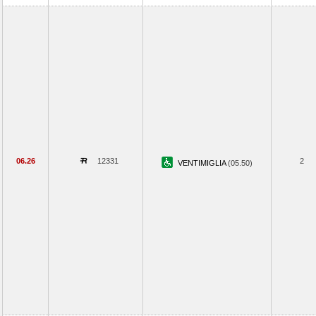
06.26
12331
2
VENTIMIGLIA
(05.50)