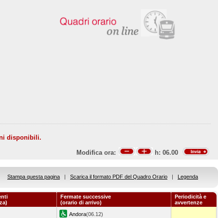
ni disponibili.
Modifica ora:
h:
06.00
Stampa questa pagina
|
Scarica il formato PDF del Quadro Orario
|
Legenda
nti
Fermate successive
Periodicità e
za)
(orario di arrivo)
avvertenze
Andora
(06.12)