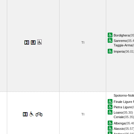
Bordighera
(05
Sanremo
(05.
TI
Taggia-Arma
(
Imperia
(06.0
Spotorno-Noli
Finale Ligure
Pietra Ligure
(
Loano
(05.30)
TI
Ceriale
(05.35
Albenga
(05.4
Alassio
(05.57