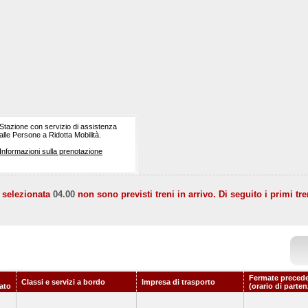
Stazione con servizio di assistenza
alle Persone a Ridotta Mobilità.
Informazioni sulla prenotazione
a selezionata
04.00
non sono previsti treni in arrivo. Di seguito i primi tre
Fermate precede
Classi e servizi a bordo
Impresa di trasporto
ato
(orario di parten