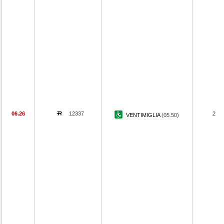
06.26
12337
2
VENTIMIGLIA
(05.50)