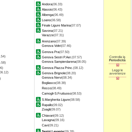
Andora
(06.33)
Alassio
(06.43)
Albenga
(06.49)
Loano
(06.58)
Finale Ligure Marina
(07.07)
Savona
(07.21)
Varazze
(07.31)
Arenzano
(07.39)
Genova Voltri
(07.46)
Genova Pra
(07.50)
.54)
Controlla la
Genova Sestri P.Aer.
(07.57)
Periodicità
Genova Sampierdarena
(08.05)
.58)
06)
Genova Piazza Princ.
(08.12)
Leggi le
06.12)
Genova Brignole
(08.20)
avvertenze
Genova Nervi
(08.34)
2)
Bogliasco
(08.38)
Recco
(08.49)
Camogli-S.Fruttuoso
(08.53)
S.Margherita Ligure
(08.58)
Rapallo
(09.02)
Zoagli
(09.07)
Chiavari
(09.12)
Lavagna
(09.16)
Cavi
(09.21)
Sestri Levante
(09.28)