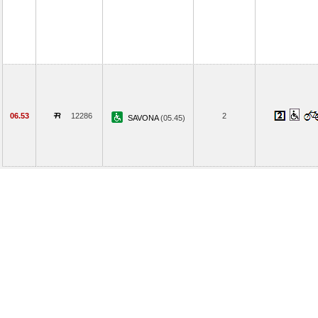
06.53
12286
2
SAVONA
(05.45)