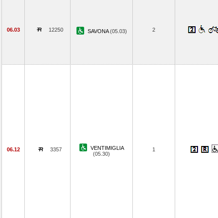
06.03
12250
2
SAVONA
(05.03)
VENTIMIGLIA
06.12
3357
1
(05.30)