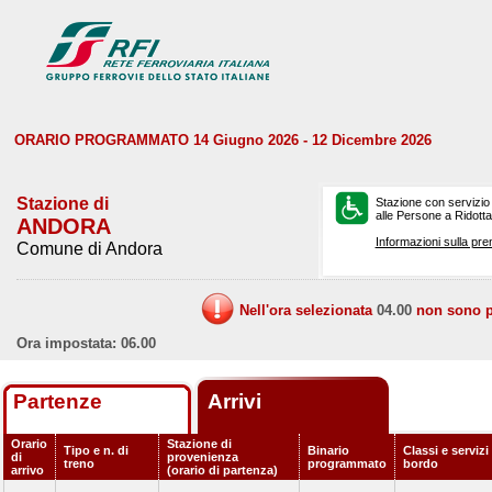
ORARIO PROGRAMMATO 14 Giugno 2026 - 12 Dicembre 2026
Stazione di
Stazione con servizio
alle Persone a Ridotta 
ANDORA
Informazioni sulla pre
Comune di Andora
Nell'ora selezionata
04.00
non sono pr
Ora impostata: 06.00
Partenze
Arrivi
Orario
Stazione di
Tipo e n. di
Binario
Classi e servizi
di
provenienza
treno
programmato
bordo
arrivo
(orario di partenza)