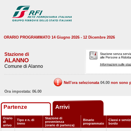
ORARIO PROGRAMMATO 14 Giugno 2026 - 12 Dicembre 2026
Stazione di
Stazione senza serviz
alle Persone a Ridotta 
ALANNO
Informazioni sulle staz
Comune di Alanno
Nell'ora selezionata
04.00
non sono pr
Ora impostata: 06.00
Partenze
Arrivi
Orario
Stazione di
Tipo e n. di
Binario
Classi e serviz
di
provenienza
treno
programmato
bordo
arrivo
(orario di partenza)