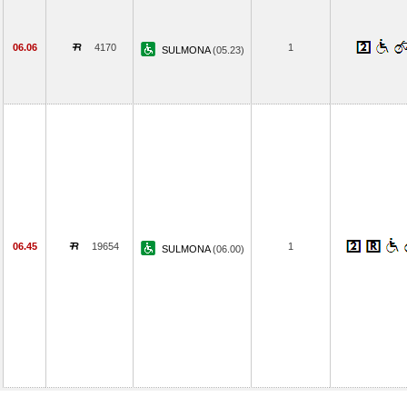
06.06
4170
1
SULMONA
(05.23)
06.45
19654
1
SULMONA
(06.00)