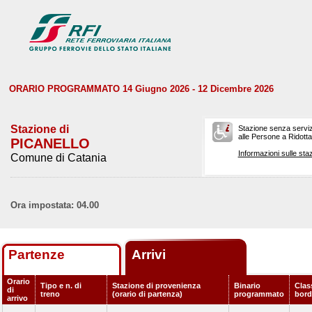
ORARIO PROGRAMMATO 14 Giugno 2026 - 12 Dicembre 2026
Stazione di
Stazione senza serviz
alle Persone a Ridotta 
PICANELLO
Informazioni sulle staz
Comune di Catania
Ora impostata: 04.00
Partenze
Arrivi
Orario
Tipo e n. di
Stazione di provenienza
Binario
Class
di
treno
(orario di partenza)
programmato
bor
arrivo