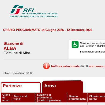
ORARIO PROGRAMMATO 14 Giugno 2026 - 12 Dicembre 2026
Stazione di
Stazione con servizio
alle Persone a Ridotta 
ALBA
Informazioni sulla pre
Comune di Alba
Nell'ora selezionata
04.00
non sono pr
Ora impostata: 08.00
Partenze
Arrivi
Orario
Stazione di
Tipo e n. di
Binario
Classi e serv
di
provenienza
treno
programmato
bordo
arrivo
(orario di partenza)