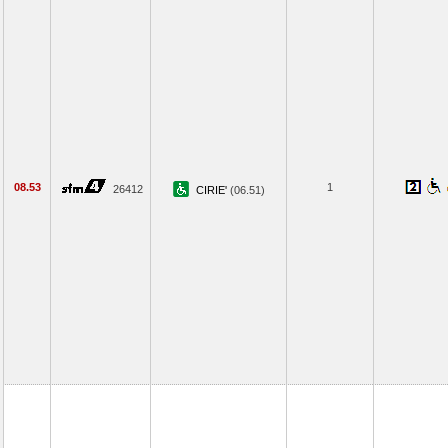
08.53
1
26412
CIRIE'
(06.51)