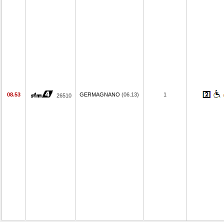
08.53
GERMAGNANO
(06.13)
1
26510