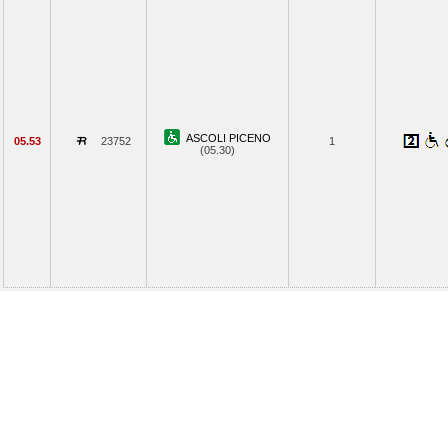
ASCOLI PICENO
05.53
23752
1
(05.30)