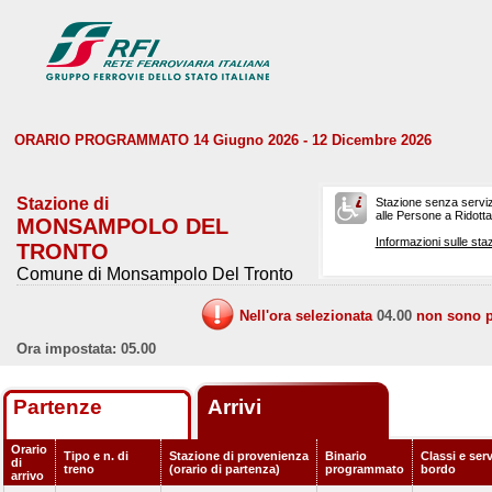
ORARIO PROGRAMMATO 14 Giugno 2026 - 12 Dicembre 2026
Stazione di
Stazione senza serviz
alle Persone a Ridotta 
MONSAMPOLO DEL
Informazioni sulle staz
TRONTO
Comune di Monsampolo Del Tronto
Nell'ora selezionata
04.00
non sono pr
Ora impostata: 05.00
Partenze
Arrivi
Orario
Tipo e n. di
Stazione di provenienza
Binario
Classi e serv
di
treno
(orario di partenza)
programmato
bordo
arrivo