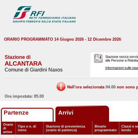
ORARIO PROGRAMMATO 14 Giugno 2026 - 12 Dicembre 2026
Stazione di
Stazione senza serviz
alle Persone a Ridotta 
ALCANTARA
Informazioni sulle staz
Comune di Giardini Naxos
Nell'ora selezionata
04.00
non sono pr
Ora impostata: 05.00
Partenze
Arrivi
Orario
Tipo e n. di
Stazione di provenienza
Binario
Classi e se
di
treno
(orario di partenza)
programmato
bordo
arrivo