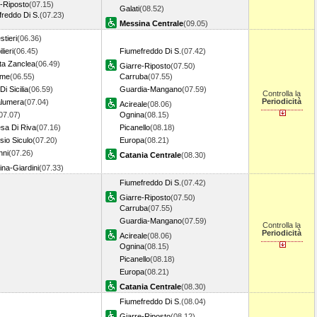
-Riposto
(07.15)
Galati
(08.52)
reddo Di S.
(07.23)
Messina Centrale
(09.05)
tieri
(06.36)
lieri
(06.45)
Fiumefreddo Di S.
(07.42)
ta Zanclea
(06.49)
Giarre-Riposto
(07.50)
rme
(06.55)
Carruba
(07.55)
Di Sicilia
(06.59)
Guardia-Mangano
(07.59)
Controlla la
Periodicità
lumera
(07.04)
Acireale
(08.06)
07.07)
Ognina
(08.15)
sa Di Riva
(07.16)
Picanello
(08.18)
sio Siculo
(07.20)
Europa
(08.21)
nni
(07.26)
Catania Centrale
(08.30)
na-Giardini
(07.33)
Fiumefreddo Di S.
(07.42)
Giarre-Riposto
(07.50)
Carruba
(07.55)
Guardia-Mangano
(07.59)
Controlla la
Periodicità
Acireale
(08.06)
Ognina
(08.15)
Picanello
(08.18)
Europa
(08.21)
Catania Centrale
(08.30)
Fiumefreddo Di S.
(08.04)
Giarre-Riposto
(08.12)