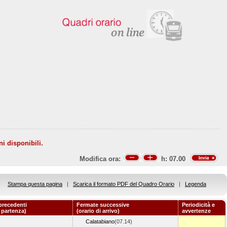
ni disponibili.
Modifica ora:
h:
07.00
Stampa questa pagina
|
Scarica il formato PDF del Quadro Orario
|
Legenda
precedenti
Fermate successive
Periodicità e
i partenza)
(orario di arrivo)
avvertenze
Calatabiano
(07.14)