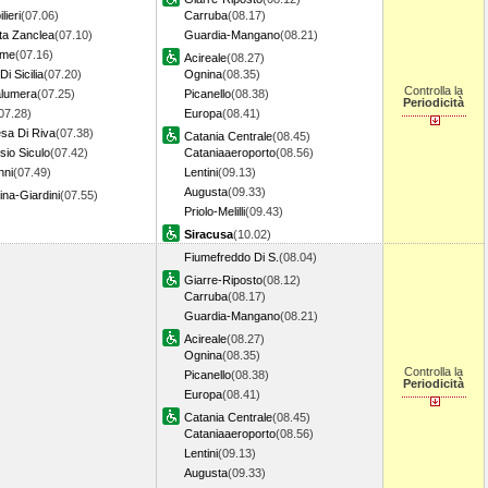
lieri
(07.06)
Carruba
(08.17)
ta Zanclea
(07.10)
Guardia-Mangano
(08.21)
rme
(07.16)
Acireale
(08.27)
Di Sicilia
(07.20)
Ognina
(08.35)
Controlla la
lumera
(07.25)
Picanello
(08.38)
Periodicità
07.28)
Europa
(08.41)
sa Di Riva
(07.38)
Catania Centrale
(08.45)
sio Siculo
(07.42)
Cataniaaeroporto
(08.56)
nni
(07.49)
Lentini
(09.13)
Augusta
(09.33)
na-Giardini
(07.55)
Priolo-Melilli
(09.43)
Siracusa
(10.02)
Fiumefreddo Di S.
(08.04)
Giarre-Riposto
(08.12)
Carruba
(08.17)
Guardia-Mangano
(08.21)
Acireale
(08.27)
Ognina
(08.35)
Controlla la
Picanello
(08.38)
Periodicità
Europa
(08.41)
Catania Centrale
(08.45)
Cataniaaeroporto
(08.56)
Lentini
(09.13)
Augusta
(09.33)