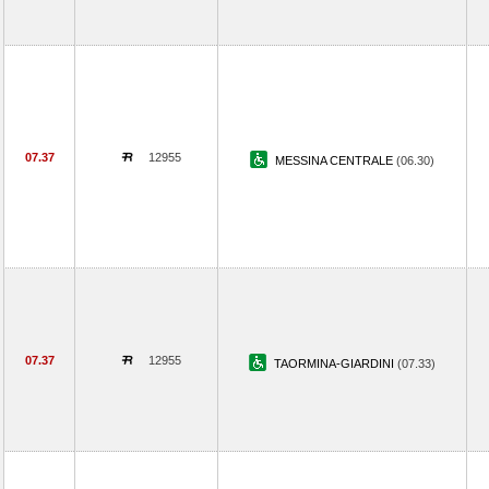
07.37
12955
MESSINA CENTRALE
(06.30)
07.37
12955
TAORMINA-GIARDINI
(07.33)