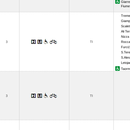
Giarre
Fiumef
Tremes
Giampi
Scalet
Ali Te
Nizza 
3
TI
Rocca
Furci
(
S.Tere
S.Ales
Letoja
Taormi
3
TI