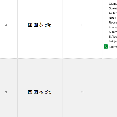
Giampi
Scalet
Ali Te
Nizza 
Rocca
3
TI
Furci
(
S.Tere
S.Ales
Letoja
Taormi
3
TI