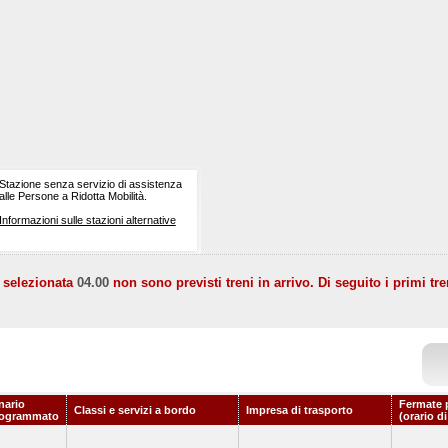
Stazione senza servizio di assistenza
alle Persone a Ridotta Mobilità.
Informazioni sulle stazioni alternative
a selezionata
04.00
non sono previsti treni in arrivo. Di seguito i primi tre
nario
Fermate 
Classi e servizi a bordo
Impresa di trasporto
rogrammato
(orario d