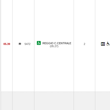
REGGIO C.CENTRALE
05.39
5472
2
(05.27)