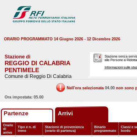
ORARIO PROGRAMMATO 14 Giugno 2026 - 12 Dicembre 2026
Stazione di
Stazione senza serviz
alle Persone a Ridotta 
REGGIO DI CALABRIA
Informazioni sulle staz
PENTIMELE
Comune di Reggio Di Calabria
Nell'ora selezionata
04.00
non sono pr
Ora impostata: 05.00
Partenze
Arrivi
Orario
Tipo e n. di
Stazione di provenienza
Binario
Classi e s
di
treno
(orario di partenza)
programmato
bordo
arrivo