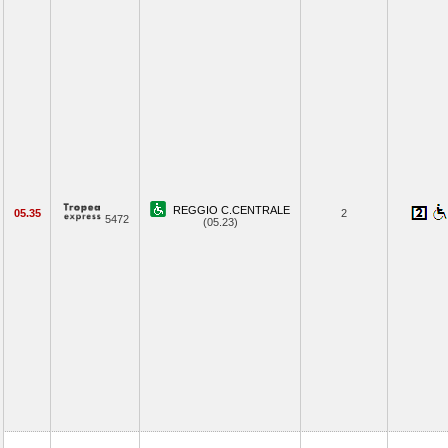
REGGIO C.CENTRALE
05.35
2
5472
(05.23)