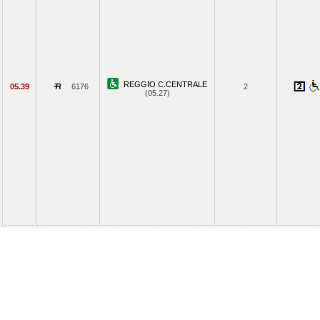
REGGIO C.CENTRALE
05.39
6176
2
(05.27)