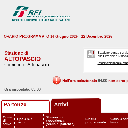
ORARIO PROGRAMMATO 14 Giugno 2026 - 12 Dicembre 2026
Stazione di
Stazione senza serviz
alle Persone a Ridotta 
ALTOPASCIO
Informazioni sulle staz
Comune di Altopascio
Nell'ora selezionata
04.00
non sono pr
Ora impostata: 05.00
Partenze
Arrivi
Orario
Stazione di
Tipo e n. di
Binario
Classi e ser
di
provenienza
treno
programmato
bordo
arrivo
(orario di partenza)