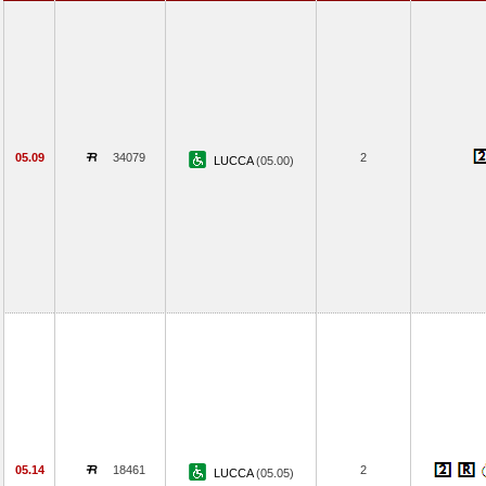
05.09
34079
2
LUCCA
(05.00)
05.14
18461
2
LUCCA
(05.05)