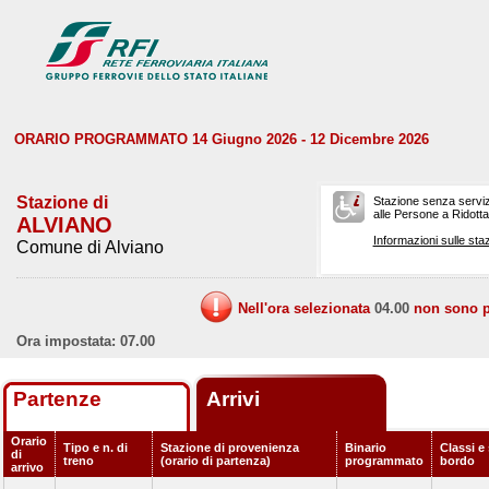
ORARIO PROGRAMMATO 14 Giugno 2026 - 12 Dicembre 2026
Stazione di
Stazione senza serviz
alle Persone a Ridotta 
ALVIANO
Informazioni sulle staz
Comune di Alviano
Nell'ora selezionata
04.00
non sono pr
Ora impostata: 07.00
Partenze
Arrivi
Orario
Tipo e n. di
Stazione di provenienza
Binario
Classi e 
di
treno
(orario di partenza)
programmato
bordo
arrivo