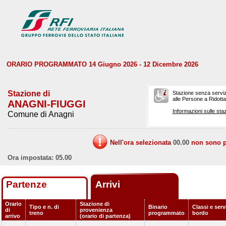
ORARIO PROGRAMMATO 14 Giugno 2026 - 12 Dicembre 2026
Stazione di
Stazione senza serviz
alle Persone a Ridotta 
ANAGNI-FIUGGI
Informazioni sulle staz
Comune di Anagni
Nell'ora selezionata
00.00
non sono pr
Ora impostata: 05.00
Partenze
Arrivi
Orario
Stazione di
Tipo e n. di
Binario
Classi e serv
di
provenienza
treno
programmato
bordo
arrivo
(orario di partenza)