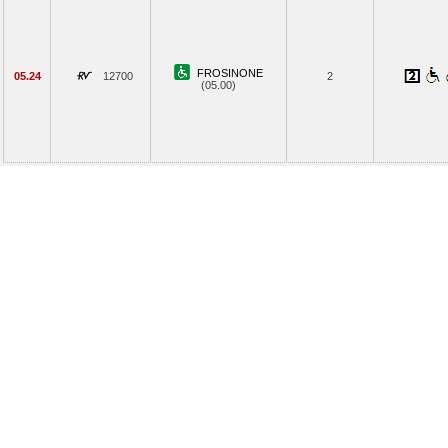
FROSINONE
05.24
12700
2
(05.00)