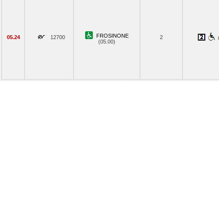
FROSINONE
05.24
12700
2
(05.00)