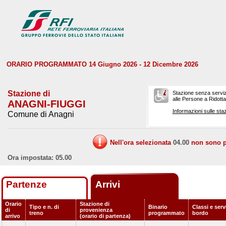
ORARIO PROGRAMMATO 14 Giugno 2026 - 12 Dicembre 2026
Stazione di
Stazione senza serviz
alle Persone a Ridotta 
ANAGNI-FIUGGI
Informazioni sulle staz
Comune di Anagni
Nell'ora selezionata
04.00
non sono pr
Ora impostata: 05.00
Partenze
Arrivi
Orario
Stazione di
Tipo e n. di
Binario
Classi e serv
di
provenienza
treno
programmato
bordo
arrivo
(orario di partenza)