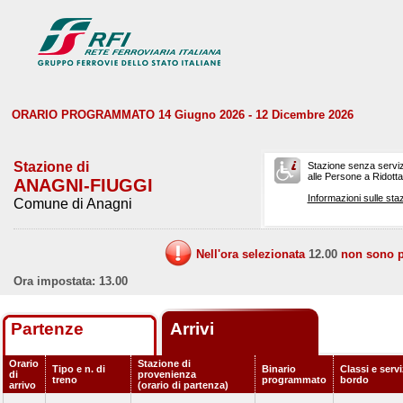
ORARIO PROGRAMMATO 14 Giugno 2026 - 12 Dicembre 2026
Stazione di
Stazione senza serviz
alle Persone a Ridotta 
ANAGNI-FIUGGI
Informazioni sulle staz
Comune di Anagni
Nell'ora selezionata
12.00
non sono pr
Ora impostata: 13.00
Partenze
Arrivi
Orario
Stazione di
Tipo e n. di
Binario
Classi e servi
di
provenienza
treno
programmato
bordo
arrivo
(orario di partenza)